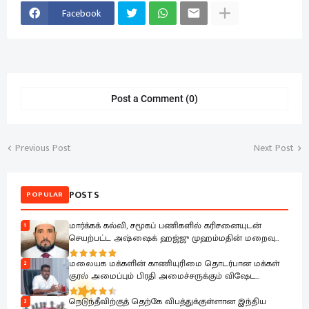
Facebook
Post a Comment (0)
Previous Post
Next Post
POSTS
POPULAR
மார்க்கக் கல்வி, சமூகப் பணிகளில் கரிசனையுடன்
1
செயற்பட்ட அஷ்ஷைக் ஹஜ்ஜு முஹம்மதின் மறைவு
பேரிழப்பாகும்; அம்பாறை மாவட்ட ஜம்இய்யத்துல் உலமா
ஆழ்ந்த கவலை.!
மலையக மக்களின் காணியுரிமை தொடர்பான மக்கள்
2
குரல் அமைப்பும் பிரதி அமைச்சருக்கும் விஷேட
கலந்துரையாடல்
நெடுந்தீவிற்குத் தெற்கே விபத்துக்குள்ளான இந்திய
3