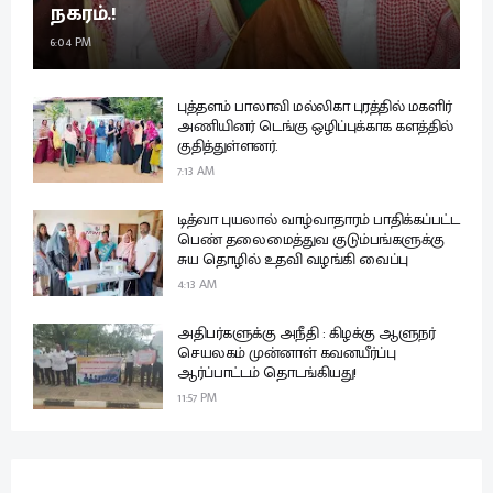
நகரம்.!
6:04 PM
புத்தளம் பாலாவி மல்லிகா புரத்தில் மகளிர்
அணியினர் டெங்கு ஒழிப்புக்காக களத்தில்
குதித்துள்ளனர்.
7:13 AM
டித்வா புயலால் வாழ்வாதாரம் பாதிக்கப்பட்ட
பெண் தலைமைத்துவ குடும்பங்களுக்கு
சுய தொழில் உதவி வழங்கி வைப்பு
4:13 AM
அதிபர்களுக்கு அநீதி : கிழக்கு ஆளுநர்
செயலகம் முன்னாள் கவனயீர்ப்பு
ஆர்ப்பாட்டம் தொடங்கியது!
11:57 PM