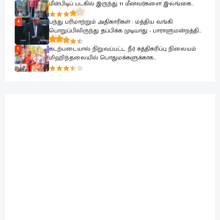
மீன்பிடிப் படகில் இருந்து 11 மீனவர்களை இலங்கை
கடற்படை பாதுகாப்பாக மீட்டது
பந்து பரிமாற்றும் அதிகாரிகள் : மத்திய வங்கி
4
பொறுப்பிலிருந்து தப்பிக்க முடியாது - பாராளுமன்றத்தில்
ரவூப் ஹக்கீம் ஆவேசம்
கடற்படையால் நிறுவப்பட்ட நீர் சுத்திகரிப்பு நிலையம்
5
மிஹிந்தலையில் பொதுமக்களுக்காக
கையளிக்கப்பட்டது