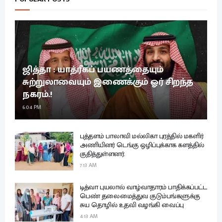
ஜித்தா : யாத்ரீகப் பயணத்தையும்
சுற்றுலாவையும் இணைக்கும் ஓர் சிறந்த
நகரம்.!
6:04 PM
புத்தளம் பாலாவி மல்லிகா புரத்தில் மகளிர்
அணியினர் டெங்கு ஒழிப்புக்காக களத்தில்
குதித்துள்ளனர்.
7:13 AM
டித்வா புயலால் வாழ்வாதாரம் பாதிக்கப்பட்ட
பெண் தலைமைத்துவ குடும்பங்களுக்கு
சுய தொழில் உதவி வழங்கி வைப்பு
4:13 AM