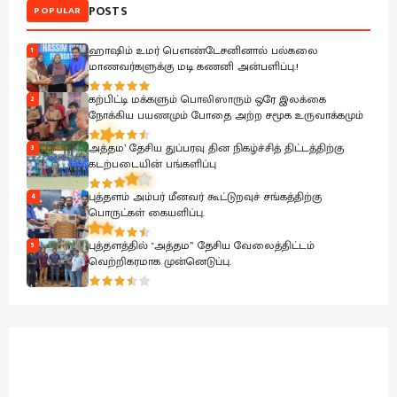
POSTS
POPULAR
ஹாஷிம் உமர் பௌண்டேசனினால் பல்கலை
1
மாணவர்களுக்கு மடி கணனி அன்பளிப்பு.!
கற்பிட்டி மக்களும் பொலிஸாரும் ஒரே இலக்கை
2
நோக்கிய பயணமும் போதை அற்ற சமூக உருவாக்கமும்
அத்தம’ தேசிய துப்பரவு தின நிகழ்ச்சித் திட்டத்திற்கு
3
கடற்படையின் பங்களிப்பு
புத்தளம் அம்பர் மீனவர் கூட்டுறவுச் சங்கத்திற்கு
4
பொருட்கள் கையளிப்பு.
புத்தளத்தில் "அத்தம” தேசிய வேலைத்திட்டம்
5
வெற்றிகரமாக முன்னெடுப்பு.