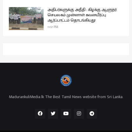
அதிபர்களுக்கு அநீதி : கிழக்கு ஆளுநர்
செயலகம் முன்னாள் கவனயீர்ப்பு
ஆர்ப்பாட்டம் தொடங்கியது!
11:57 PM
MadurankuliMedia.lk The Best Tamil News website from Sri Lanka.