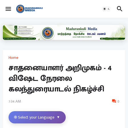
Home
சாதனையாளர் அறிமுகம் - 4
விஷேட நேரலை
கலந்துரையாடல் நிகழ்ச்சி
7:34 AM
0
🌐 Select your Language
▼