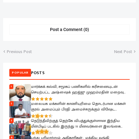
Post a Comment (0)
Previous Post
Next Post
POSTS
POPULAR
மார்க்கக் கல்வி, சமூகப் பணிகளில் கரிசனையுடன்
1
செயற்பட்ட அஷ்ஷைக் ஹஜ்ஜு முஹம்மதின் மறைவு
பேரிழப்பாகும்; அம்பாறை மாவட்ட ஜம்இய்யத்துல் உலமா
ஆழ்ந்த கவலை.!
மலையக மக்களின் காணியுரிமை தொடர்பான மக்கள்
2
குரல் அமைப்பும் பிரதி அமைச்சருக்கும் விஷேட
கலந்துரையாடல்
நெடுந்தீவிற்குத் தெற்கே விபத்துக்குள்ளான இந்திய
3
மீன்பிடிப் படகில் இருந்து 11 மீனவர்களை இலங்கை
கடற்படை பாதுகாப்பாக மீட்டது
பந்து பரிமாற்றும் அதிகாரிகள் : மத்திய வங்கி
4