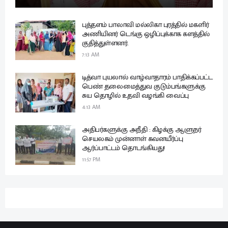
புத்தளம் பாலாவி மல்லிகா புரத்தில் மகளிர்
அணியினர் டெங்கு ஒழிப்புக்காக களத்தில்
குதித்துள்ளனர்.
7:13 AM
டித்வா புயலால் வாழ்வாதாரம் பாதிக்கப்பட்ட
பெண் தலைமைத்துவ குடும்பங்களுக்கு
சுய தொழில் உதவி வழங்கி வைப்பு
4:13 AM
அதிபர்களுக்கு அநீதி : கிழக்கு ஆளுநர்
செயலகம் முன்னாள் கவனயீர்ப்பு
ஆர்ப்பாட்டம் தொடங்கியது!
11:57 PM