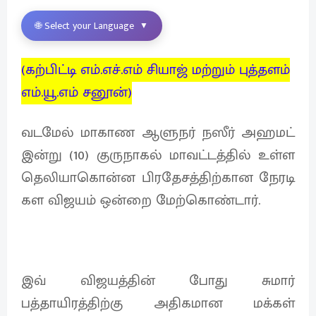
🌐 Select your Language
▼
(கற்பிட்டி எம்.எச்.எம் சியாஜ் மற்றும் புத்தளம்
எம்.யூ.எம் சனூன்)
வடமேல் மாகாண ஆளுநர் நஸீர் அஹமட்
இன்று (10) குருநாகல் மாவட்டத்தில் உள்ள
தெலியாகொன்ன பிரதேசத்திற்கான நேரடி
கள விஜயம் ஒன்றை மேற்கொண்டார்.
இவ் விஜயத்தின் போது சுமார்
பத்தாயிரத்திற்கு அதிகமான மக்கள்