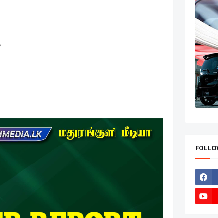
்,
FOLLO