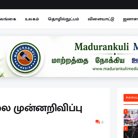
லங்கை
உலகம்
தொழில்நுட்பம்
விளையாட்டு
ஜனாச
POPUL
முன்னறிவிப்பு
1
0
2