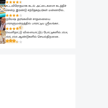
பாராளுமன்றத்தில் ரவூப் ஹக்கீம் வலியுறுத்தல்
சட்டவிரோதமாக கடல் அட்டைகளை கடத்திச்
சென்ற இரண்டு சந்தேகநபர்கள் மன்னாரில்
கைது
ருமேஷ் தரங்கவின் சாதனையை
பாராளுமன்றத்தில் பாராட்டிய ஸ்ரீலங்கா
முஸ்லிம் காங்கிரஸ் தலைவர் ரவூப் ஹக்கீம்
வெளிநாட்டு விளையாட்டுப் போட்டிகளில் 2024,
2025, 2026 ஆண்டுகளில் செயல்திறனை
வெளிப்படுத்திய கடற்படை வீரர்கள் கௌரவிப்பு