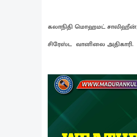
கலாநிதி மொஹமட் சாலிஹீன
சிரேஸ்ட வானிலை அதிகாரி.