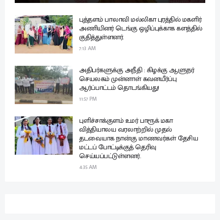
புத்தளம் பாலாவி மல்லிகா புரத்தில் மகளிர்
அணியினர் டெங்கு ஒழிப்புக்காக களத்தில்
குதித்துள்ளனர்.
7:13 AM
அதிபர்களுக்கு அநீதி : கிழக்கு ஆளுநர்
செயலகம் முன்னாள் கவனயீர்ப்பு
ஆர்ப்பாட்டம் தொடங்கியது!
11:57 PM
புளிச்சாக்குளம் உமர் பாரூக் மகா
வித்தியாலய வரலாற்றில் முதல்
தடவையாக நான்கு மாணவர்கள் தேசிய
மட்டப் போட்டிக்குத் தெரிவு
செய்யப்பட்டுள்ளனர்.
4:35 AM