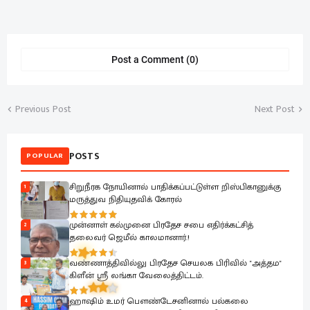
Post a Comment (0)
Previous Post
Next Post
POSTS
POPULAR
சிறுநீரக நோயினால் பாதிக்கப்பட்டுள்ள றிஸ்பிகானுக்கு
1
மருத்துவ நிதியுதவிக் கோரல்
முன்னாள் கல்முனை பிரதேச சபை எதிர்க்கட்சித்
2
தலைவர் ஜெமீல் காலமானார்.!
வண்ணாத்திவில்லு பிரதேச செயலக பிரிவில் "அத்தம"
3
கிளீன் ஸ்ரீ லங்கா வேலைத்திட்டம்.
ஹாஷிம் உமர் பௌண்டேசனினால் பல்கலை
4