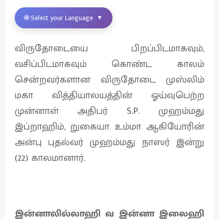
🌐 Select your Language
▼
விருதோடையை பிறப்பிடமாகவும்,
வசிப்பிடமாகவும் கொண்ட காலம்
சென்றவர்களான விருதோடை முஸ்லிம்
மகா வித்தியாலயத்தின் ஓய்வுபெற்ற
முன்னாள் அதிபர் S.P. முஹம்மது
இப்றாஹிம், றுகையா உம்மா ஆகியோரின்
அன்பு புதல்வர் முஹம்மது நாஸர் இன்று
(22) காலமானார்.
இன்னாலில்லாஹி வ இன்னா இலைஹி