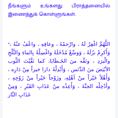
நீங்களும் உங்களது பிராத்தனையில்
இணைத்துக் கொள்ளுங்கள்.
*اللَّهُمَّ اغْفِرْ لَهُ ، وارْحمْهُ ، وعافِهِ ، واعْفُ عنْهُ ،
وَأَكرِمْ نزُلَهُ ، وَوسِّعْ مُدْخَلَهُ واغْسِلْهُ بِالماءِ والثَّلْجِ
والْبرَدِ ، ونَقِّه منَ الخَـطَايَا، كما نَقَّيْتَ الثَّوب
الأبْيَضَ منَ الدَّنَس ، وَأَبْدِلْهُ دارا خيراً مِنْ دَارِه ،
وَأَهْلاً خَيّراً منْ أهْلِهِ، وزَوْجاً خَيْراً منْ زَوْجِهِ ،
وأدْخِلْه الجنَّةَ ، وَأَعِذْه منْ عَذَابِ القَبْرِ ، وَمِنْ
عَذَابِ النَّار