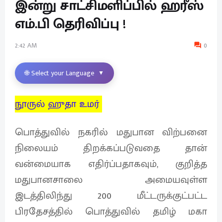
இன்று சாட்சிமளிப்பில் ஹரீஸ்
எம்.பி தெரிவிப்பு !
2:42 AM
0
🌐 Select your Language
▼
நூருல் ஹுதா உமர்
பொத்துவில் நகரில் மதுபான விற்பனை
நிலையம் திறக்கப்படுவதை தான்
வன்மையாக எதிர்ப்பதாகவும், குறித்த
மதுபானசாலை அமையவுள்ள
இடத்திலிந்து 200 மீட்டருக்குட்பட்ட
பிரதேசத்தில் பொத்துவில் தமிழ் மகா