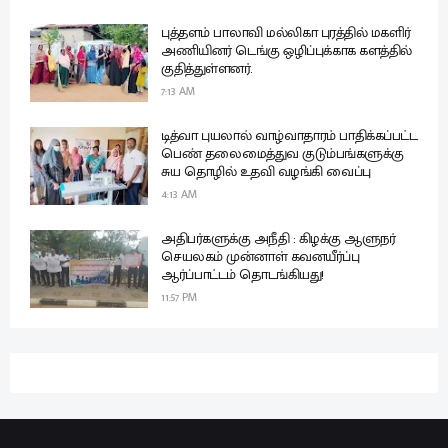
புத்தளம் பாலாவி மல்லிகா புரத்தில் மகளிர்
அணியினர் டெங்கு ஒழிப்புக்காக களத்தில்
குதித்துள்ளனர்.
7:13 AM
டித்வா புயலால் வாழ்வாதாரம் பாதிக்கப்பட்ட
பெண் தலைமைத்துவ குடும்பங்களுக்கு
சுய தொழில் உதவி வழங்கி வைப்பு
4:13 AM
அதிபர்களுக்கு அநீதி : கிழக்கு ஆளுநர்
செயலகம் முன்னாள் கவனயீர்ப்பு
ஆர்ப்பாட்டம் தொடங்கியது!
11:57 PM