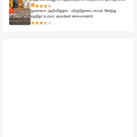
சந்தித்தார்
ஜனாஸா அறிவித்தல் - விருதோடையைச் சேர்ந்த
5
சஹீதா உம்மா அவர்கள் காலமானார்