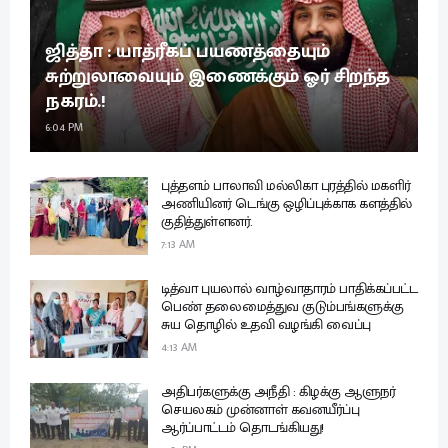
ஜித்தா : யாத்ரீகப் பயணத்தையும்
சுற்றுலாவையும் இணைக்கும் ஓர் சிறந்த
நகரம்.!
6:04 PM
புத்தளம் பாலாவி மல்லிகா புரத்தில் மகளிர்
அணியினர் டெங்கு ஒழிப்புக்காக களத்தில்
குதித்துள்ளனர்.
7:13 AM
டித்வா புயலால் வாழ்வாதாரம் பாதிக்கப்பட்ட
பெண் தலைமைத்துவ குடும்பங்களுக்கு
சுய தொழில் உதவி வழங்கி வைப்பு
4:13 AM
அதிபர்களுக்கு அநீதி : கிழக்கு ஆளுநர்
செயலகம் முன்னாள் கவனயீர்ப்பு
ஆர்ப்பாட்டம் தொடங்கியது!