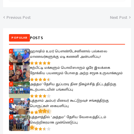
Previous Post
Next Post
POSTS
POPULAR
ஹாஷிம் உமர் பௌண்டேசனினால் பல்கலை
1
மாணவர்களுக்கு மடி கணனி அன்பளிப்பு.!
கற்பிட்டி மக்களும் பொலிஸாரும் ஒரே இலக்கை
2
நோக்கிய பயணமும் போதை அற்ற சமூக உருவாக்கமும்
அத்தம’ தேசிய துப்பரவு தின நிகழ்ச்சித் திட்டத்திற்கு
3
கடற்படையின் பங்களிப்பு
புத்தளம் அம்பர் மீனவர் கூட்டுறவுச் சங்கத்திற்கு
4
பொருட்கள் கையளிப்பு.
புத்தளத்தில் "அத்தம” தேசிய வேலைத்திட்டம்
5
வெற்றிகரமாக முன்னெடுப்பு.