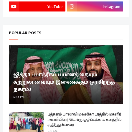
YouTube
Instagram
POPULAR POSTS
ஜித்தா : யாத்ரீகப் பயணத்தையும்
சுற்றுலாவையும் இணைக்கும் ஓர் சிறந்த
நகரம்.!
6:04 PM
புத்தளம் பாலாவி மல்லிகா புரத்தில் மகளிர்
அணியினர் டெங்கு ஒழிப்புக்காக களத்தில்
குதித்துள்ளனர்.
7:13 AM