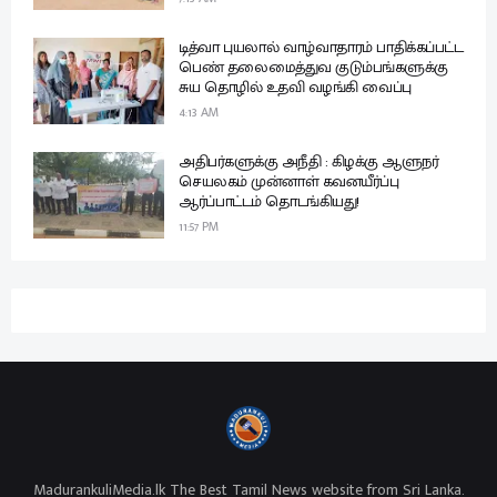
டித்வா புயலால் வாழ்வாதாரம் பாதிக்கப்பட்ட
பெண் தலைமைத்துவ குடும்பங்களுக்கு
சுய தொழில் உதவி வழங்கி வைப்பு
4:13 AM
அதிபர்களுக்கு அநீதி : கிழக்கு ஆளுநர்
செயலகம் முன்னாள் கவனயீர்ப்பு
ஆர்ப்பாட்டம் தொடங்கியது!
11:57 PM
MadurankuliMedia.lk The Best Tamil News website from Sri Lanka.