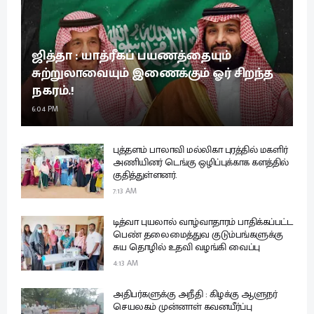
ஜித்தா : யாத்ரீகப் பயணத்தையும்
சுற்றுலாவையும் இணைக்கும் ஓர் சிறந்த
நகரம்.!
6:04 PM
புத்தளம் பாலாவி மல்லிகா புரத்தில் மகளிர்
அணியினர் டெங்கு ஒழிப்புக்காக களத்தில்
குதித்துள்ளனர்.
7:13 AM
டித்வா புயலால் வாழ்வாதாரம் பாதிக்கப்பட்ட
பெண் தலைமைத்துவ குடும்பங்களுக்கு
சுய தொழில் உதவி வழங்கி வைப்பு
4:13 AM
அதிபர்களுக்கு அநீதி : கிழக்கு ஆளுநர்
செயலகம் முன்னாள் கவனயீர்ப்பு