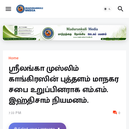
Home
ஶ்ரீலங்கா முஸ்லிம்
காங்கிரஸின் புத்தளம் மாநகர
சபை உறுப்பினராக எம்.எம்.
இஹ்திசாம் நியமனம்.
7:33 PM
0
🌐 Select your Language
▼