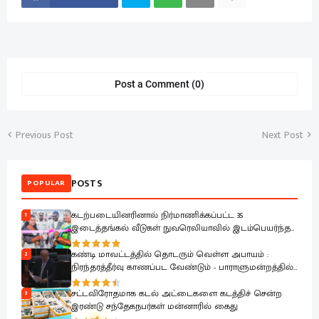
Post a Comment (0)
Previous Post
Next Post
POSTS
POPULAR
கடற்படையினரினால் நிர்மாணிக்கப்பட்ட 35
1
இடைத்தங்கல் வீடுகள் நுவரெலியாவில் இடம்பெயர்ந்த
குடும்பங்களிடம் கையளிப்பு
கண்டி மாவட்டத்தில் தொடரும் வெள்ள அபாயம் :
2
நிரந்தரத்தீர்வு காணப்பட வேண்டும் - பாராளுமன்றத்தில்
ரவூப் ஹக்கீம் வலியுறுத்தல்
சட்டவிரோதமாக கடல் அட்டைகளை கடத்திச் சென்ற
3
இரண்டு சந்தேகநபர்கள் மன்னாரில் கைது