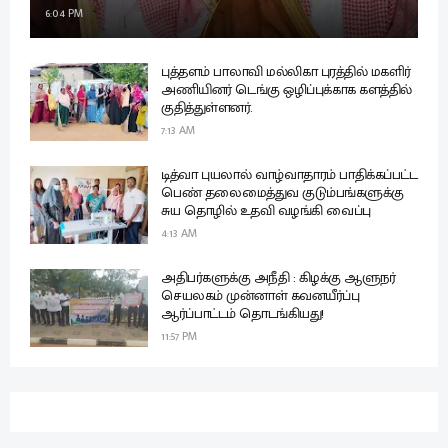
6:04 PM
புத்தளம் பாலாவி மல்லிகா புரத்தில் மகளிர்
அணியினர் டெங்கு ஒழிப்புக்காக களத்தில்
குதித்துள்ளனர்.
7:13 AM
டித்வா புயலால் வாழ்வாதாரம் பாதிக்கப்பட்ட
பெண் தலைமைத்துவ குடும்பங்களுக்கு
சுய தொழில் உதவி வழங்கி வைப்பு
4:13 AM
அதிபர்களுக்கு அநீதி : கிழக்கு ஆளுநர்
செயலகம் முன்னாள் கவனயீர்ப்பு
ஆர்ப்பாட்டம் தொடங்கியது!
11:57 PM