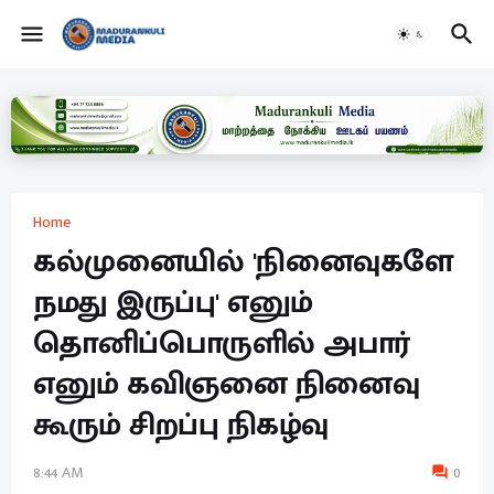
Home
கல்முனையில் 'நினைவுகளே
நமது இருப்பு' எனும்
தொனிப்பொருளில் அபார்
எனும் கவிஞனை நினைவு
கூரும் சிறப்பு நிகழ்வு
8:44 AM
0