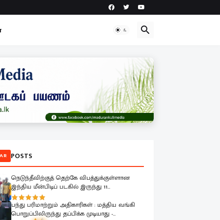
ா
POSTS
AR
நெடுந்தீவிற்குத் தெற்கே விபத்துக்குள்ளான
இந்திய மீன்பிடிப் படகில் இருந்து 11
மீனவர்களை இலங்கை கடற்படை பாதுகாப்பாக
மீட்டது
பந்து பரிமாற்றும் அதிகாரிகள் : மத்திய வங்கி
பொறுப்பிலிருந்து தப்பிக்க முடியாது -