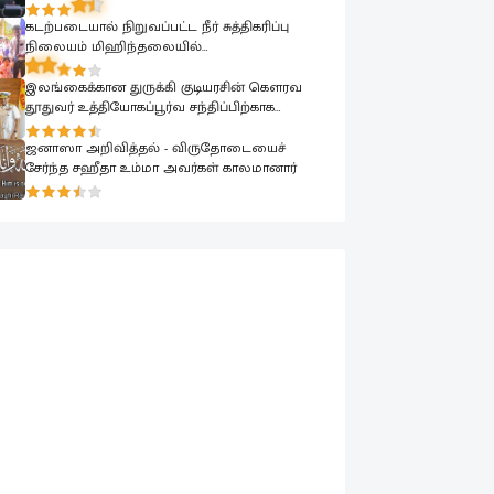
பாராளுமன்றத்தில் ரவூப் ஹக்கீம் ஆவேசம்
கடற்படையால் நிறுவப்பட்ட நீர் சுத்திகரிப்பு
நிலையம் மிஹிந்தலையில்
பொதுமக்களுக்காக கையளிக்கப்பட்டது
இலங்கைக்கான துருக்கி குடியரசின் கௌரவ
தூதுவர் உத்தியோகப்பூர்வ சந்திப்பிற்காக
கடற்படை தளபதியை சந்தித்தார்
ஜனாஸா அறிவித்தல் - விருதோடையைச்
சேர்ந்த சஹீதா உம்மா அவர்கள் காலமானார்