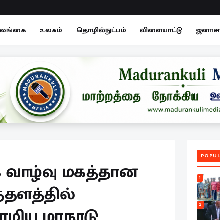
லங்கை
உலகம்
தொழில்நுட்பம்
விளையாட்டு
ஜனாச
POPUL
 வாழ்வு மகத்தான
1
்தளத்தில்
2
ாமிய மாநாடு