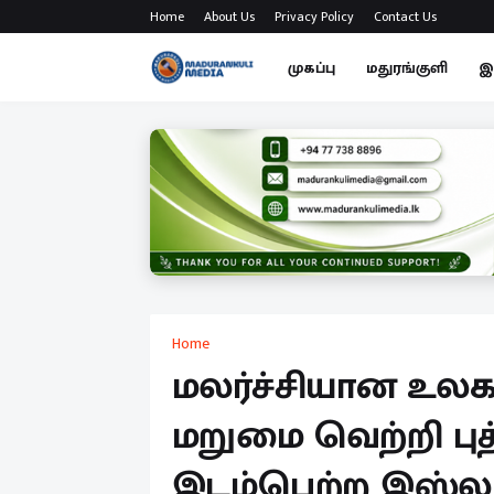
Home
About Us
Privacy Policy
Contact Us
முகப்பு
மதுரங்குளி
இ
Home
மலர்ச்சியான உலக
மறுமை வெற்றி புத
இடம்பெற்ற இஸ்ல