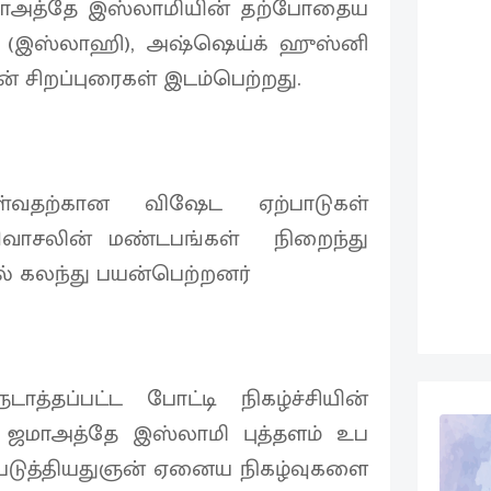
மாஅத்தே இஸ்லாமியின் தற்போதைய
ர் (இஸ்லாஹி), அஷ்ஷெய்க் ஹுஸ்னி
 சிறப்புரைகள் இடம்பெற்றது.
்வதற்கான விஷேட ஏற்பாடுகள்
ளிவாசலின் மண்டபங்கள் நிறைந்து
ல் கலந்து பயன்பெற்றனர்
ாத்தப்பட்ட போட்டி நிகழ்ச்சியின்
 ஜமாஅத்தே இஸ்லாமி புத்தளம் உப
ப்படுத்தியதுஞன் ஏனைய நிகழ்வுகளை