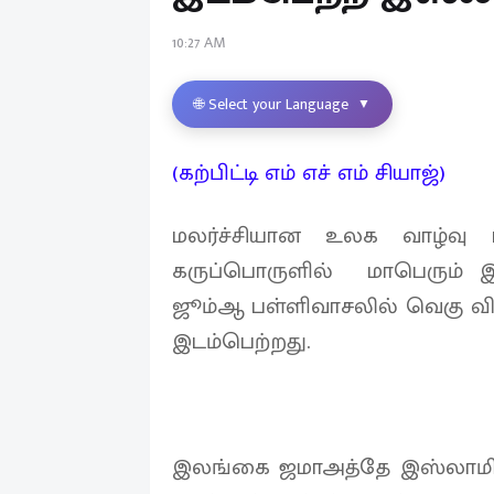
10:27 AM
🌐 Select your Language
▼
(கற்பிட்டி எம் எச் எம் சியாஜ்)
மலர்ச்சியான உலக வாழ்வு
கருப்பொருளில் மாபெரும் இ
ஜூம்ஆ பள்ளிவாசலில் வெகு வி
இடம்பெற்றது.
இலங்கை ஜமாஅத்தே இஸ்லாமியின