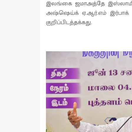
இலங்கை ஜமாஅத்தே இஸ்லாமி ப
அஷ்ஷெய்க் ஏ.ஆர்.எம் இர்பாக்
குறிப்பிடத்தக்கது.