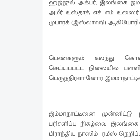
ஹஜ்ஜுல் அக்பர், இலங்கை ஜ
அமீர் உஸ்தாத் எச் எம் உஸை
முபாரக் (இஸ்லாஹி) ஆகியோரின்
பெண்களும் கலந்து கொள
செய்யப்பட்ட நிலையில் பள்
பெருந்திரளானோர் இம்மாநாட்டி
இம்மாநாட்டினை முன்னிட்டு நட
பரிசளிப்பு நிகழ்வை இலங்கை
பிராந்திய நாஸிம் ரமீஸ் நெறி