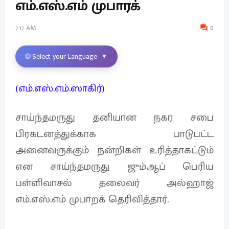
எம்.எஸ்.எம் முபாரக்
7:17 AM
0
🌐 Select your Language
▼
(எம்.எஸ்.எம்.ஸாகிர்)
சாய்ந்தமருது தனியான நகர சபை
பிரகடனத்துக்காக பாடுபட்ட
அனைவருக்கும் நன்றிகள் உரித்தாகட்டும்
என சாய்ந்தமருது ஜும்ஆப் பெரிய
பள்ளிவாசல் தலைவர் அல்ஹாஜ்
எம்.எஸ்.எம் முபாறக் தெரிவித்தார்.