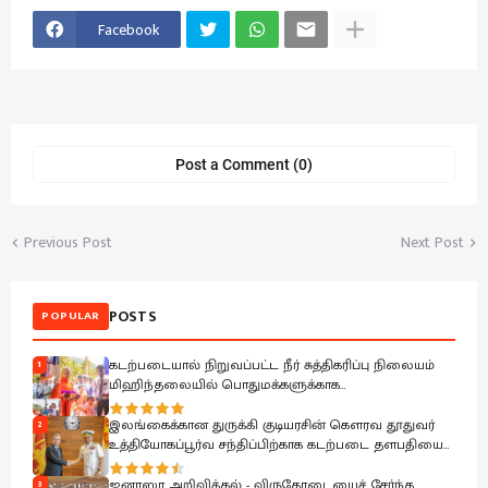
Facebook
Post a Comment (0)
Previous Post
Next Post
POSTS
POPULAR
கடற்படையால் நிறுவப்பட்ட நீர் சுத்திகரிப்பு நிலையம்
1
மிஹிந்தலையில் பொதுமக்களுக்காக
கையளிக்கப்பட்டது
இலங்கைக்கான துருக்கி குடியரசின் கௌரவ தூதுவர்
2
உத்தியோகப்பூர்வ சந்திப்பிற்காக கடற்படை தளபதியை
சந்தித்தார்
ஜனாஸா அறிவித்தல் - விருதோடையைச் சேர்ந்த
3