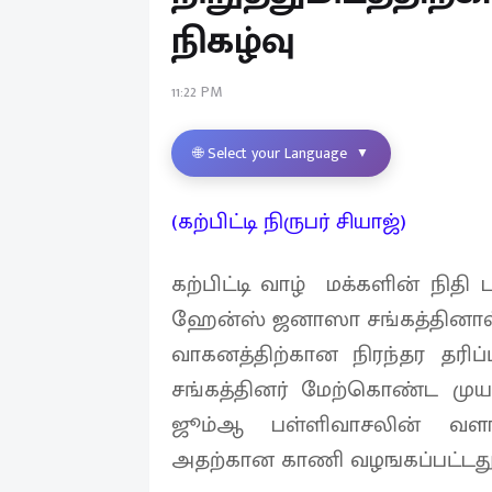
நிகழ்வு
11:22 PM
🌐 Select your Language
▼
(கற்பிட்டி நிருபர் சியாஜ்)
கற்பிட்டி வாழ் மக்களின் நிதி 
ஹேன்ஸ் ஜனாஸா சங்கத்தினால
வாகனத்திற்கான நிரந்தர தரி
சங்கத்தினர் மேற்கொண்ட முயற
ஜூம்ஆ பள்ளிவாசலின் வளாக
அதற்கான காணி வழஙகப்பட்டத