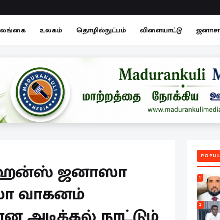
லங்கை
உலகம்
தொழில்நுட்பம்
விளையாட்டு
ஜனாச
POPUL
் ஹேன்ஸ் ஜனாஸா
1
ஸா வாகனம்
2
ான அடிக்கல் நாட்டும்