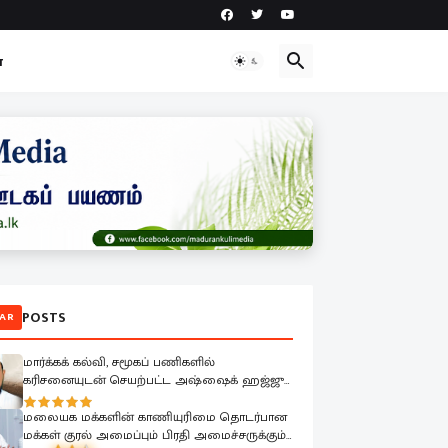
ா
POSTS
AR
மார்க்கக் கல்வி, சமூகப் பணிகளில்
கரிசனையுடன் செயற்பட்ட அஷ்ஷைக் ஹஜ்ஜு
முஹம்மதின் மறைவு பேரிழப்பாகும்; அம்பாறை
மாவட்ட ஜம்இய்யத்துல் உலமா ஆழ்ந்த
மலையக மக்களின் காணியுரிமை தொடர்பான
கவலை.!
மக்கள் குரல் அமைப்பும் பிரதி அமைச்சருக்கும்