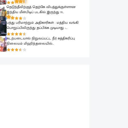
விஷேட கலந்துரையாடல்
நெடுந்தீவிற்குத் தெற்கே விபத்துக்குள்ளான
இந்திய மீன்பிடிப் படகில் இருந்து 11
மீனவர்களை இலங்கை கடற்படை பாதுகாப்பாக
மீட்டது
பந்து பரிமாற்றும் அதிகாரிகள் : மத்திய வங்கி
பொறுப்பிலிருந்து தப்பிக்க முடியாது -
பாராளுமன்றத்தில் ரவூப் ஹக்கீம் ஆவேசம்
கடற்படையால் நிறுவப்பட்ட நீர் சுத்திகரிப்பு
நிலையம் மிஹிந்தலையில்
பொதுமக்களுக்காக கையளிக்கப்பட்டது