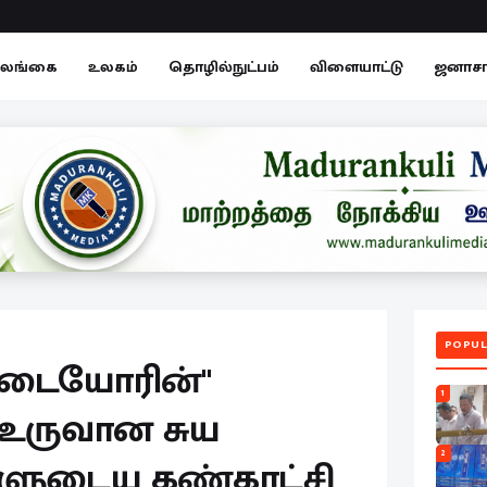
லங்கை
உலகம்
தொழில்நுட்பம்
விளையாட்டு
ஜனாச
POPUL
டையோரின்"
1
உருவான சுய
2
களுடைய கண்காட்சி