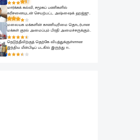
மார்க்கக் கல்வி, சமூகப் பணிகளில்
கரிசனையுடன் செயற்பட்ட அஷ்ஷைக் ஹஜ்ஜு
முஹம்மதின் மறைவு பேரிழப்பாகும்; அம்பாறை
மாவட்ட ஜம்இய்யத்துல் உலமா ஆழ்ந்த
மலையக மக்களின் காணியுரிமை தொடர்பான
கவலை.!
மக்கள் குரல் அமைப்பும் பிரதி அமைச்சருக்கும்
விஷேட கலந்துரையாடல்
நெடுந்தீவிற்குத் தெற்கே விபத்துக்குள்ளான
இந்திய மீன்பிடிப் படகில் இருந்து 11
மீனவர்களை இலங்கை கடற்படை பாதுகாப்பாக
மீட்டது