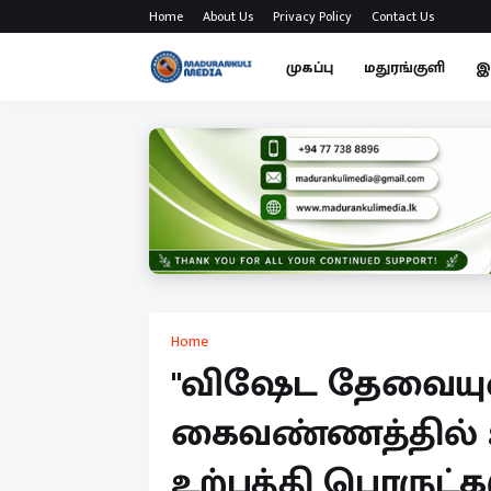
Home
About Us
Privacy Policy
Contact Us
முகப்பு
மதுரங்குளி
இ
Home
"விஷேட தேவையு
கைவண்ணத்தில் 
உற்பத்தி பொருட்