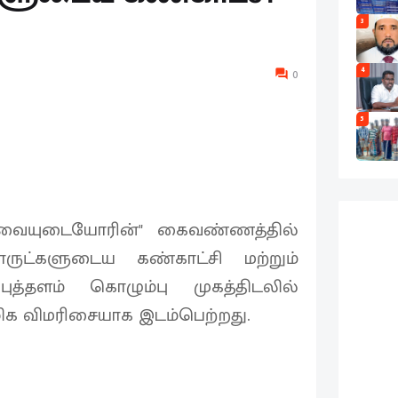
3
4
0
5
தேவையுடையோரின்" கைவண்ணத்தில்
ுட்களுடைய கண்காட்சி மற்றும்
்தளம் கொழும்பு முகத்திடலில்
ிக விமரிசையாக இடம்பெற்றது.