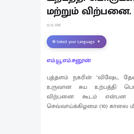
மற்றும் விற்பனை.
12:12 AM
🌐 Select your Language
▼
எம்.யூ.எம்.சனூன்
புத்தளம் நகரின் "விஷேட 
உருவான சுய உற்பத்தி பொர
விற்பனை கூடம் என்பன புத
செவ்வாய்க்கிழமை (10) காலை ம