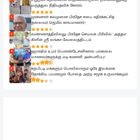
மருத்துவ நிதியுதவிக் கோரல்
முன்னாள் கல்முனை பிரதேச சபை எதிர்க்கட்சித்
2
தலைவர் ஜெமீல் காலமானார்.!
வண்ணாத்திவில்லு பிரதேச செயலக பிரிவில் "அத்தம"
3
கிளீன் ஸ்ரீ லங்கா வேலைத்திட்டம்.
ஹாஷிம் உமர் பௌண்டேசனினால் பல்கலை
4
மாணவர்களுக்கு மடி கணனி அன்பளிப்பு.!
கற்பிட்டி மக்களும் பொலிஸாரும் ஒரே இலக்கை
5
நோக்கிய பயணமும் போதை அற்ற சமூக உருவாக்கமும்