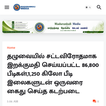
Home
தழுவையில் சட்டவிரோதமாக
இறக்குமதி செய்யப்பட்ட 86,800
பீடிகள்,1,250 கிலோ பீடி
இலைகளுடன் ஒருவரை
கைது செய்த கடற்படை
5:06 AM
0