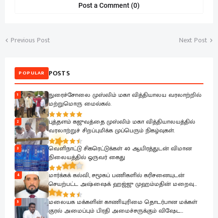
Post a Comment (0)
Previous Post
Next Post
POSTS
POPULAR
நுரைச்சோலை முஸ்லிம் மகா வித்தியாலய வரலாற்றில்
1
மற்றுமொரு மைல்கல்.
புத்தளம் கஜுவத்தை முஸ்லிம் மகா வித்தியாலயத்தில்
2
வரலாற்றுச் சிறப்புமிக்க முப்பெரும் நிகழ்வுகள்.
வெளிநாட்டு சிகரெட்டுக்கள் 40 ஆயிரத்துடன் விமான
3
நிலையத்தில் ஒருவர் கைது
மார்க்கக் கல்வி, சமூகப் பணிகளில் கரிசனையுடன்
4
செயற்பட்ட அஷ்ஷைக் ஹஜ்ஜு முஹம்மதின் மறைவு
பேரிழப்பாகும்; அம்பாறை மாவட்ட ஜம்இய்யத்துல் உலமா
ஆழ்ந்த கவலை.!
மலையக மக்களின் காணியுரிமை தொடர்பான மக்கள்
5
குரல் அமைப்பும் பிரதி அமைச்சருக்கும் விஷேட