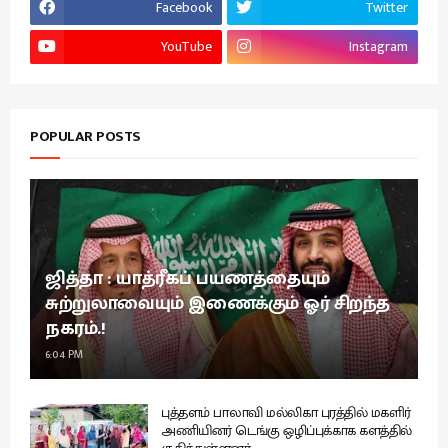
Facebook
Twitter
YouTube
Instagram
POPULAR POSTS
ஜித்தா : யாத்ரீகப் பயணத்தையும்
சுற்றுலாவையும் இணைக்கும் ஓர் சிறந்த
நகரம்.!
6:04 PM
புத்தளம் பாலாவி மல்லிகா புரத்தில் மகளிர்
அணியினர் டெங்கு ஒழிப்புக்காக களத்தில்