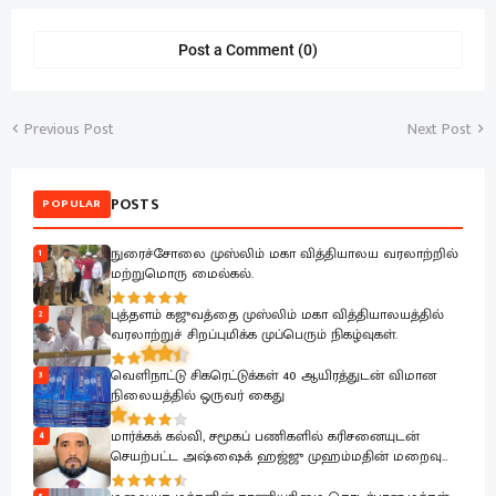
Post a Comment (0)
Previous Post
Next Post
POSTS
POPULAR
நுரைச்சோலை முஸ்லிம் மகா வித்தியாலய வரலாற்றில்
1
மற்றுமொரு மைல்கல்.
புத்தளம் கஜுவத்தை முஸ்லிம் மகா வித்தியாலயத்தில்
2
வரலாற்றுச் சிறப்புமிக்க முப்பெரும் நிகழ்வுகள்.
வெளிநாட்டு சிகரெட்டுக்கள் 40 ஆயிரத்துடன் விமான
3
நிலையத்தில் ஒருவர் கைது
மார்க்கக் கல்வி, சமூகப் பணிகளில் கரிசனையுடன்
4
செயற்பட்ட அஷ்ஷைக் ஹஜ்ஜு முஹம்மதின் மறைவு
பேரிழப்பாகும்; அம்பாறை மாவட்ட ஜம்இய்யத்துல் உலமா