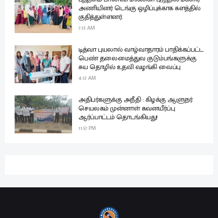
அணியினர் டெங்கு ஒழிப்புக்காக களத்தில்
குதித்துள்ளனர்.
7:13 AM
டித்வா புயலால் வாழ்வாதாரம் பாதிக்கப்பட்ட
பெண் தலைமைத்துவ குடும்பங்களுக்கு
சுய தொழில் உதவி வழங்கி வைப்பு
4:13 AM
அதிபர்களுக்கு அநீதி : கிழக்கு ஆளுநர்
செயலகம் முன்னாள் கவனயீர்ப்பு
ஆர்ப்பாட்டம் தொடங்கியது!
11:57 PM