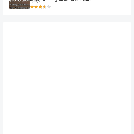
சஹீதா உம்மா அவர்கள் காலமானார்