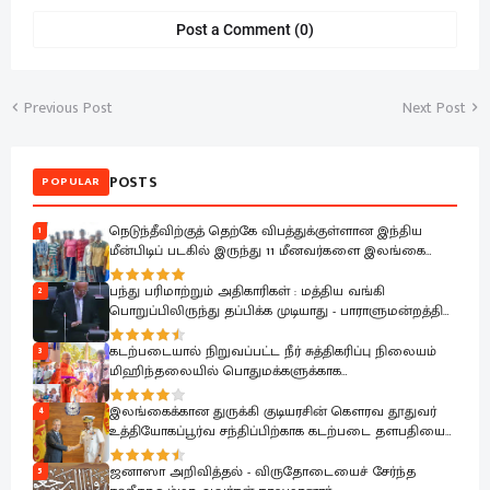
Post a Comment (0)
Previous Post
Next Post
POSTS
POPULAR
நெடுந்தீவிற்குத் தெற்கே விபத்துக்குள்ளான இந்திய
1
மீன்பிடிப் படகில் இருந்து 11 மீனவர்களை இலங்கை
கடற்படை பாதுகாப்பாக மீட்டது
பந்து பரிமாற்றும் அதிகாரிகள் : மத்திய வங்கி
2
பொறுப்பிலிருந்து தப்பிக்க முடியாது - பாராளுமன்றத்தில்
ரவூப் ஹக்கீம் ஆவேசம்
கடற்படையால் நிறுவப்பட்ட நீர் சுத்திகரிப்பு நிலையம்
3
மிஹிந்தலையில் பொதுமக்களுக்காக
கையளிக்கப்பட்டது
இலங்கைக்கான துருக்கி குடியரசின் கௌரவ தூதுவர்
4
உத்தியோகப்பூர்வ சந்திப்பிற்காக கடற்படை தளபதியை
சந்தித்தார்
ஜனாஸா அறிவித்தல் - விருதோடையைச் சேர்ந்த
5