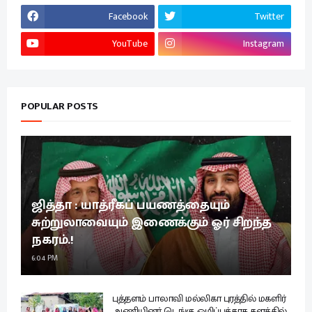
Facebook
Twitter
YouTube
Instagram
POPULAR POSTS
ஜித்தா : யாத்ரீகப் பயணத்தையும்
சுற்றுலாவையும் இணைக்கும் ஓர் சிறந்த
நகரம்.!
6:04 PM
புத்தளம் பாலாவி மல்லிகா புரத்தில் மகளிர்
அணியினர் டெங்கு ஒழிப்புக்காக களத்தில்