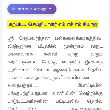
🌐 Select your Language
▼
(கற்பிட்டி செய்தியாளர் எம் எச் எம் சியாஜ்)
ஸ்ரீ ஜெயவர்த்தன பல்கலைக்கழகத்தில்
விஞ்ஞான பீடத்தில் மூன்றாம் வருட
மாணவராக கல்வி கற்று வரும்
கற்பிட்டியைச் சேர்ந்த ஸாஹிர் இஷ்ராத்
ஹூசைன் 2024 ம் ஆண்டுக்கான தேசிய
பல்கலைக்கழகங்களுக்கிடையிலான
உதைபந்தாட்ட போட்டியில்
பங்குபற்றியதுடன் அணியின் வெற்றிக்கு
பாடுபட்டவர்களின் பட்டியலில் தெரிவு
செய்யப்பட்டு பல்கலைக்கழக