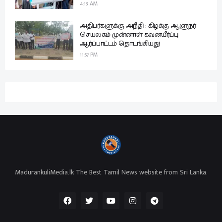
4:13 AM
அதிபர்களுக்கு அநீதி : கிழக்கு ஆளுநர்
செயலகம் முன்னாள் கவனயீர்ப்பு
ஆர்ப்பாட்டம் தொடங்கியது!
11:57 PM
MadurankuliMedia.lk The Best Tamil News website from Sri Lanka.