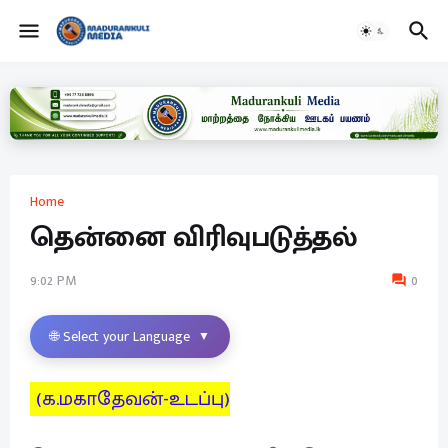
Home
தென்னை விரிவுபடுத்தல்
9:02 PM
0
🌐 Select your Language
▼
(க.மகாதேவன்-உடப்பு)