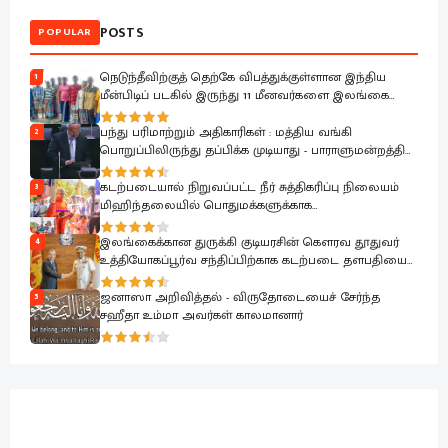
POSTS
POPULAR
நெடுந்தீவிற்குத் தெற்கே விபத்துக்குள்ளான இந்திய
1
மீன்பிடிப் படகில் இருந்து 11 மீனவர்களை இலங்கை
கடற்படை பாதுகாப்பாக மீட்டது
பந்து பரிமாற்றும் அதிகாரிகள் : மத்திய வங்கி
2
பொறுப்பிலிருந்து தப்பிக்க முடியாது - பாராளுமன்றத்தில்
ரவூப் ஹக்கீம் ஆவேசம்
கடற்படையால் நிறுவப்பட்ட நீர் சுத்திகரிப்பு நிலையம்
3
மிஹிந்தலையில் பொதுமக்களுக்காக
கையளிக்கப்பட்டது
இலங்கைக்கான துருக்கி குடியரசின் கௌரவ தூதுவர்
4
உத்தியோகப்பூர்வ சந்திப்பிற்காக கடற்படை தளபதியை
சந்தித்தார்
ஜனாஸா அறிவித்தல் - விருதோடையைச் சேர்ந்த
5
சஹீதா உம்மா அவர்கள் காலமானார்