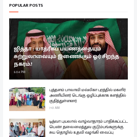
POPULAR POSTS
ஜித்தா : யாத்ரீகப் பயணத்தையும்
சுற்றுலாவையும் இணைக்கும் ஓர் சிறந்த
நகரம்.!
6:04 PM
புத்தளம் பாலாவி மல்லிகா புரத்தில் மகளிர்
அணியினர் டெங்கு ஒழிப்புக்காக களத்தில்
குதித்துள்ளனர்.
7:13 AM
டித்வா புயலால் வாழ்வாதாரம் பாதிக்கப்பட்ட
பெண் தலைமைத்துவ குடும்பங்களுக்கு
சுய தொழில் உதவி வழங்கி வைப்பு