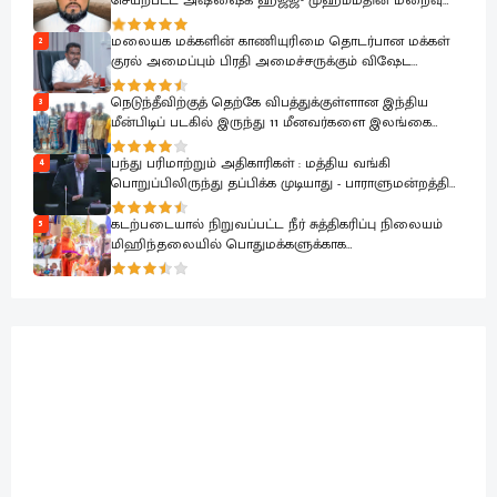
செயற்பட்ட அஷ்ஷைக் ஹஜ்ஜு முஹம்மதின் மறைவு
பேரிழப்பாகும்; அம்பாறை மாவட்ட ஜம்இய்யத்துல் உலமா
ஆழ்ந்த கவலை.!
மலையக மக்களின் காணியுரிமை தொடர்பான மக்கள்
2
குரல் அமைப்பும் பிரதி அமைச்சருக்கும் விஷேட
கலந்துரையாடல்
நெடுந்தீவிற்குத் தெற்கே விபத்துக்குள்ளான இந்திய
3
மீன்பிடிப் படகில் இருந்து 11 மீனவர்களை இலங்கை
கடற்படை பாதுகாப்பாக மீட்டது
பந்து பரிமாற்றும் அதிகாரிகள் : மத்திய வங்கி
4
பொறுப்பிலிருந்து தப்பிக்க முடியாது - பாராளுமன்றத்தில்
ரவூப் ஹக்கீம் ஆவேசம்
கடற்படையால் நிறுவப்பட்ட நீர் சுத்திகரிப்பு நிலையம்
5
மிஹிந்தலையில் பொதுமக்களுக்காக
கையளிக்கப்பட்டது