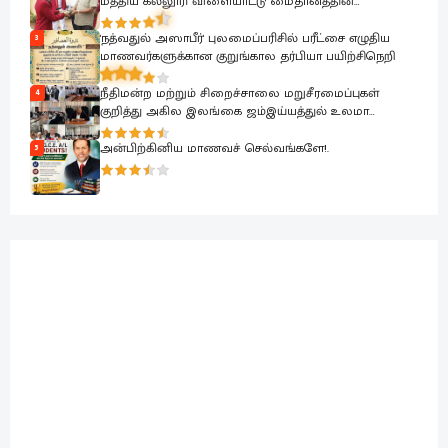
மத்திய கல்லூரி விளையாட்டு மைதானத்தின்
அபிவிருத்தி பணிகள் ஆரம்பம்.
'நத்வதுல் அஸாபீர்' புலமைப்பரிசில் பரீட்சை எழுதிய
3
மாணவர்களுக்கான குறுங்கால தர்பியா பயிற்சிநெறி
நீதிமன்ற மற்றும் சிறைச்சாலை மறுசீரமைப்புகள்
4
குறித்து அகில இலங்கை ஜம்இய்யத்துல் உலமா
சபைக்கு தெளிவுபடுத்தும் நிகழ்வு
அன்பிற்கினிய மாணவச் செல்வங்களே!.
5