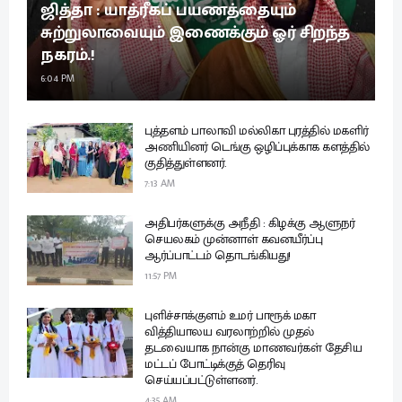
ஜித்தா : யாத்ரீகப் பயணத்தையும்
சுற்றுலாவையும் இணைக்கும் ஓர் சிறந்த
நகரம்.!
6:04 PM
புத்தளம் பாலாவி மல்லிகா புரத்தில் மகளிர்
அணியினர் டெங்கு ஒழிப்புக்காக களத்தில்
குதித்துள்ளனர்.
7:13 AM
அதிபர்களுக்கு அநீதி : கிழக்கு ஆளுநர்
செயலகம் முன்னாள் கவனயீர்ப்பு
ஆர்ப்பாட்டம் தொடங்கியது!
11:57 PM
புளிச்சாக்குளம் உமர் பாரூக் மகா
வித்தியாலய வரலாற்றில் முதல்
தடவையாக நான்கு மாணவர்கள் தேசிய
மட்டப் போட்டிக்குத் தெரிவு
செய்யப்பட்டுள்ளனர்.
4:35 AM