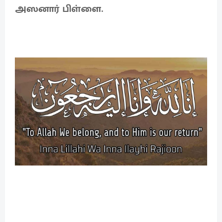
அஸனார் பிள்ளை.