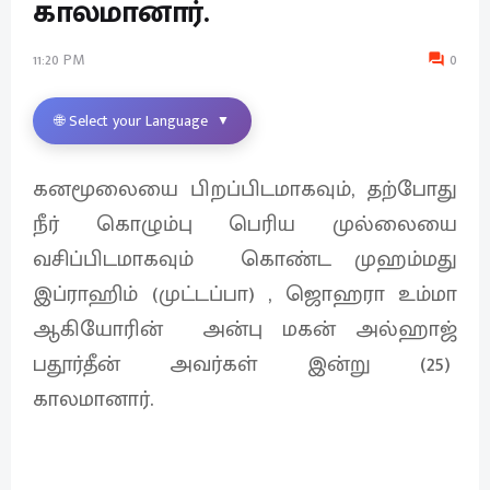
காலமானார்.
11:20 PM
0
🌐 Select your Language
▼
கனமூலையை பிறப்பிடமாகவும், தற்போது
நீர் கொழும்பு பெரிய முல்லையை
வசிப்பிடமாகவும் கொண்ட முஹம்மது
இப்ராஹிம் (முட்டப்பா) , ஜொஹரா உம்மா
ஆகியோரின் அன்பு மகன் அல்ஹாஜ்
பதூர்தீன் அவர்கள் இன்று (25)
காலமானார்.