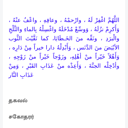
اللَّهُمَّ اغْفِرْ لَهُ ، وارْحمْهُ ، وعافِهِ ، واعْفُ عنْهُ ،
وَأَكرِمْ نزُلَهُ ، وَوسِّعْ مُدْخَلَهُ واغْسِلْهُ بِالماءِ والثَّلْجِ
والْبرَدِ ، ونَقِّه منَ الخَـطَايَا، كما نَقَّيْتَ الثَّوب
الأبْيَضَ منَ الدَّنَس ، وَأَبْدِلْهُ دارا خيراً مِنْ دَارِه ،
وَأَهْلاً خَيّراً منْ أهْلِهِ، وزَوْجاً خَيْراً منْ زَوْجِهِ ،
وأدْخِلْه الجنَّةَ ، وَأَعِذْه منْ عَذَابِ القَبْرِ ، وَمِنْ
عَذَابِ النَّار
தகவல்
சகோதரர்