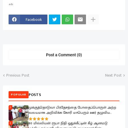
ads
Facebook
Post a Comment (0)
Previous Post
Next Post
POSTS
POPULAR
முக்குத்தொடுவா பிரதேசத்தை போதைப்பொருள் அற்ற
1
வலயமாக அறிவிக்க கோரி மாபெரும் ஊர் தழுவிய
எதிர்ப்பு ஆர்பாட்டம்.
80 மில்லியன் ரூபா நிதி ஒதுக்கீட்டின் கீழ் ஆனமடு
2