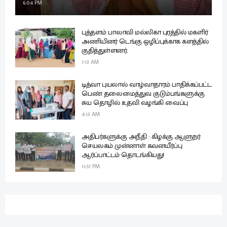
6:04 PM
புத்தளம் பாலாவி மல்லிகா புரத்தில் மகளிர்
அணியினர் டெங்கு ஒழிப்புக்காக களத்தில்
குதித்துள்ளனர்.
7:13 AM
டித்வா புயலால் வாழ்வாதாரம் பாதிக்கப்பட்ட
பெண் தலைமைத்துவ குடும்பங்களுக்கு
சுய தொழில் உதவி வழங்கி வைப்பு
4:13 AM
அதிபர்களுக்கு அநீதி : கிழக்கு ஆளுநர்
செயலகம் முன்னாள் கவனயீர்ப்பு
ஆர்ப்பாட்டம் தொடங்கியது!
11:57 PM