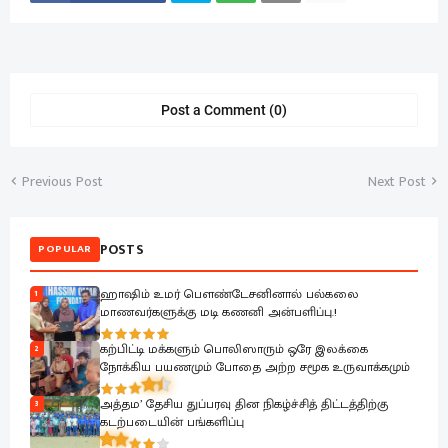
Post a Comment (0)
Previous Post
Next Post
POSTS
POPULAR
ஹாஷிம் உமர் பௌண்டேசனினால் பல்கலை
1
மாணவர்களுக்கு மடி கணனி அன்பளிப்பு.!
கற்பிட்டி மக்களும் பொலிஸாரும் ஒரே இலக்கை
2
நோக்கிய பயணமும் போதை அற்ற சமூக உருவாக்கமும்
அத்தம’ தேசிய துப்பரவு தின நிகழ்ச்சித் திட்டத்திற்கு
3
கடற்படையின் பங்களிப்பு