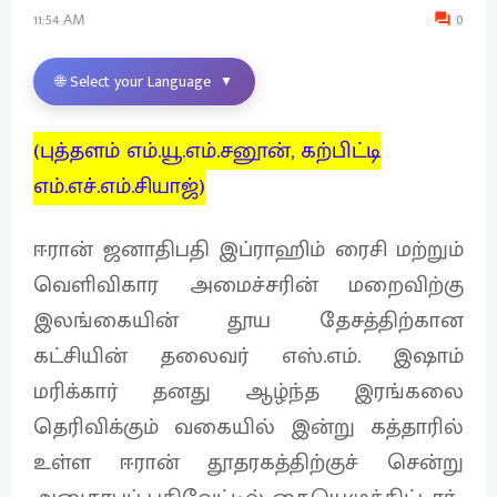
11:54 AM
0
🌐 Select your Language
▼
(புத்தளம் எம்.யூ.எம்.சனூன், கற்பிட்டி
எம்.எச்.எம்.சியாஜ்)
ஈரான் ஜனாதிபதி இப்ராஹிம் ரைசி மற்றும்
வெளிவிகார அமைச்சரின் மறைவிற்கு
இலங்கையின் தூய தேசத்திற்கான
கட்சியின் தலைவர் எஸ்.எம். இஷாம்
மரிக்கார் தனது ஆழ்ந்த இரங்கலை
தெரிவிக்கும் வகையில் இன்று கத்தாரில்
உள்ள ஈரான் தூதரகத்திற்குச் சென்று