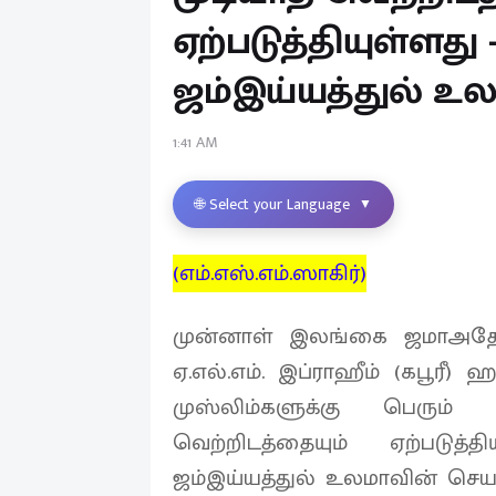
ஏற்படுத்தியுள்ளத
ஜம்இய்யத்துல் உ
1:41 AM
🌐 Select your Language
▼
(எம்.எஸ்.எம்.ஸாகிர்)
முன்னாள் இலங்கை ஜமாஅதே 
ஏ.எல்.எம். இப்ராஹீம் (கபூரீ
முஸ்லிம்களுக்கு பெரும்
வெற்றிடத்தையும் ஏற்படு
ஜம்இய்யத்துல் உலமாவின் செ