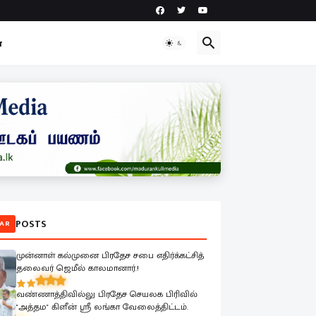
ா
POSTS
AR
முன்னாள் கல்முனை பிரதேச சபை எதிர்க்கட்சித்
தலைவர் ஜெமீல் காலமானார்.!
வண்ணாத்திவில்லு பிரதேச செயலக பிரிவில்
"அத்தம" கிளீன் ஸ்ரீ லங்கா வேலைத்திட்டம்.