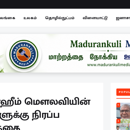
லங்கை
உலகம்
தொழில்நுட்பம்
விளையாட்டு
ஜனாச
POPUL
ாஹீம் மௌலவியின்
1
ுக்கு நிரப்ப
2
த்தை