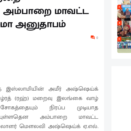
ு - அம்பாறை மாவட்ட
3
லமா அனுதாபம்
4
0
5
இஸ்லாமியின் அமீர் அஷ்ஷெய்க்
) ஹழ்ரத் (ரஹ்) மறைவு இலங்கை வாழ்
 சோகத்தையும் நிரப்ப முடியாத
த்தியுள்ளதென அம்பாறை மாவட்ட
யலாளர் மௌலவி அஷ்ஷெய்க் ஏ.எல்.