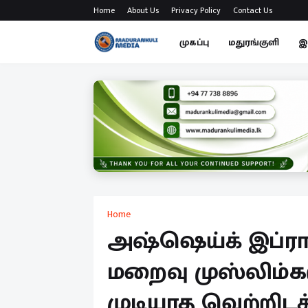
Home
About Us
Privacy Policy
Contact Us
முகப்பு
மதுரங்குளி
இ
Home
அஷ்ஷெய்க் இப்ர
மறைவு முஸ்லிம்கள
முடியாத வெற்றிட