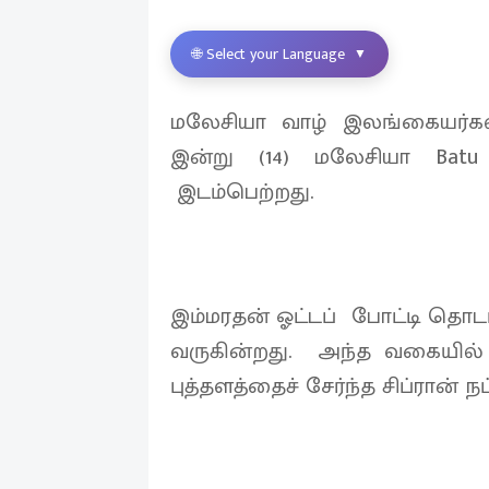
🌐 Select your Language
▼
மலேசியா வாழ் இலங்கையர்களி
இன்று (14) மலேசியா Ba
இடம்பெற்றது.
இம்மரதன் ஓட்டப் போட்டி தொடர
வருகின்றது. அந்த வகையில் 
புத்தளத்தைச் சேர்ந்த சிப்ரான் ந