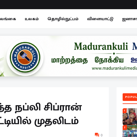
லங்கை
உலகம்
தொழில்நுட்பம்
விளையாட்டு
ஜனாச
POPUL
்த நப்லி சிப்ரான்
1
டியில் முதலிடம்
2
0