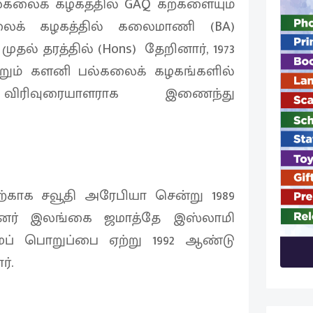
லகலைக் கழகத்தில் GAQ கற்களையும்
ைக் கழகத்தில் கலைமாணி (BA)
தல் தரத்தில் (Hons) தேறினார், 1973
ும் களனி பல்கலைக் கழகங்களில்
றை விரிவுரையாளராக இணைந்து
ற்காக சவூதி அரேபியா சென்று 1989
ன்னர் இலங்கை ஜமாத்தே இஸ்லாமி
ப் பொறுப்பை ஏற்று 1992 ஆண்டு
்.