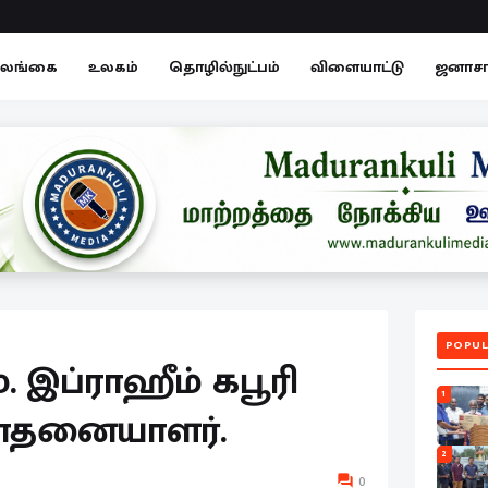
லங்கை
உலகம்
தொழில்நுட்பம்
விளையாட்டு
ஜனாச
POPUL
 இப்ராஹீம் கபூரி
1
 சாதனையாளர்.
2
0