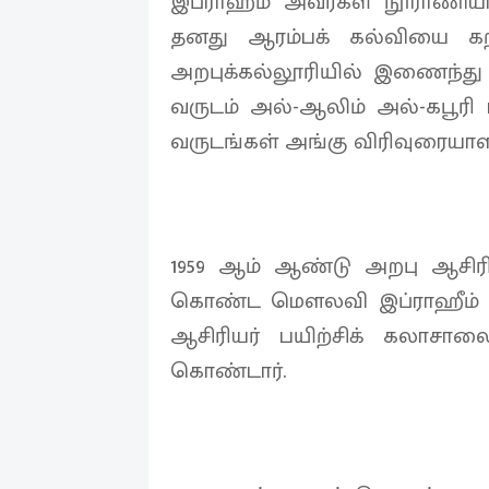
இப்ராஹீம் அவர்கள் நூராணியா
தனது ஆரம்பக் கல்வியை கற்
அறபுக்கல்லூரியில் இணைந்து ச
வருடம் அல்-ஆலிம் அல்-கபூரி 
வருடங்கள் அங்கு விரிவுரையாள
1959 ஆம் ஆண்டு அறபு ஆசி
கொண்ட மௌலவி இப்ராஹீம் 
ஆசிரியர் பயிற்சிக் கலாசால
கொண்டார்.