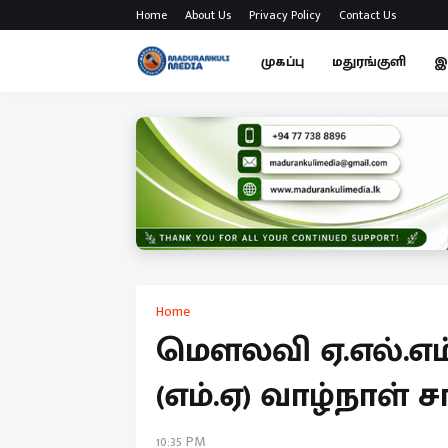
Home
About Us
Privacy Policy
Contact Us
முகப்பு
மதுரங்குளி
இ
Home
மௌலவி ஏ.எல்.எம்.
(எம்.ஏ) வாழ்நாள்
10:35 PM