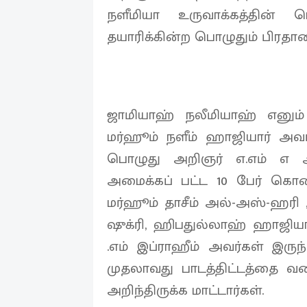
நளீமியா உருவாக்கத்தின்
தயாரிக்கின்ற பொழுதும் பிரதான
ஜாமியாஹ் நலீமியாஹ் எனும
மர்ஹூம் நளீம் ஹாஜியார் அ
பொழுது அறிஞர் எ.எம் எ 
அமைக்கப் பட்ட 10 பேர் கொண்ட
மர்ஹூம் தாசீம் அல்-அஸ்-ஹரி 
ஷுக்ரி, ஹிபதுல்லாஹ் ஹாஜி
.எம் இப்ராஹீம் அவர்கள் இருந
முதலாவது பாடத்திட்டத்தை வ
அறிந்திருக்க மாட்டார்கள்.