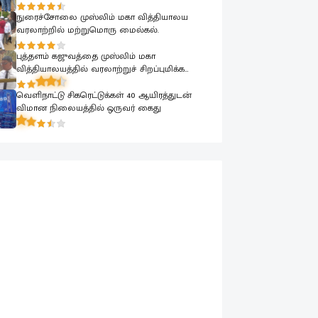
நுரைச்சோலை முஸ்லிம் மகா வித்தியாலய
வரலாற்றில் மற்றுமொரு மைல்கல்.
புத்தளம் கஜுவத்தை முஸ்லிம் மகா
வித்தியாலயத்தில் வரலாற்றுச் சிறப்புமிக்க
முப்பெரும் நிகழ்வுகள்.
வெளிநாட்டு சிகரெட்டுக்கள் 40 ஆயிரத்துடன்
விமான நிலையத்தில் ஒருவர் கைது