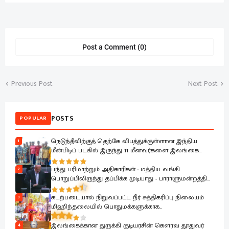
Post a Comment (0)
Previous Post
Next Post
POSTS
POPULAR
நெடுந்தீவிற்குத் தெற்கே விபத்துக்குள்ளான இந்திய
1
மீன்பிடிப் படகில் இருந்து 11 மீனவர்களை இலங்கை
கடற்படை பாதுகாப்பாக மீட்டது
பந்து பரிமாற்றும் அதிகாரிகள் : மத்திய வங்கி
2
பொறுப்பிலிருந்து தப்பிக்க முடியாது - பாராளுமன்றத்தில்
ரவூப் ஹக்கீம் ஆவேசம்
கடற்படையால் நிறுவப்பட்ட நீர் சுத்திகரிப்பு நிலையம்
3
மிஹிந்தலையில் பொதுமக்களுக்காக
கையளிக்கப்பட்டது
இலங்கைக்கான துருக்கி குடியரசின் கௌரவ தூதுவர்
4