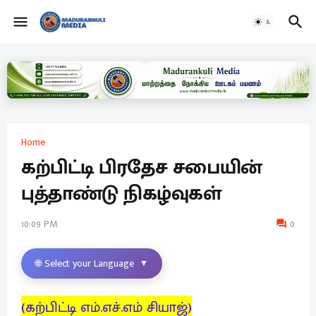
Home
கற்பிட்டி பிரதேச சபையின்
புத்தாண்டு நிகழ்வுகள்
10:09 PM
0
🌐 Select your Language
▼
(கற்பிட்டி எம்.எச்.எம் சியாஜ்)