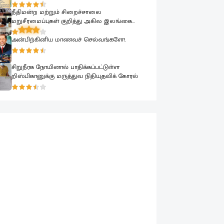
பயிற்சிநெறி
நீதிமன்ற மற்றும் சிறைச்சாலை
மறுசீரமைப்புகள் குறித்து அகில இலங்கை
ஜம்இய்யத்துல் உலமா சபைக்கு தெளிவுபடுத்தும்
நிகழ்வு
அன்பிற்கினிய மாணவச் செல்வங்களே!.
சிறுநீரக நோயினால் பாதிக்கப்பட்டுள்ள
றிஸ்பிகானுக்கு மருத்துவ நிதியுதவிக் கோரல்