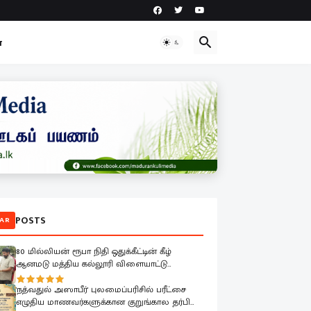
ா
POSTS
AR
80 மில்லியன் ரூபா நிதி ஒதுக்கீட்டின் கீழ்
ஆனமடு மத்திய கல்லூரி விளையாட்டு
மைதானத்தின் அபிவிருத்தி பணிகள் ஆரம்பம்.
'நத்வதுல் அஸாபீர்' புலமைப்பரிசில் பரீட்சை
எழுதிய மாணவர்களுக்கான குறுங்கால தர்பியா