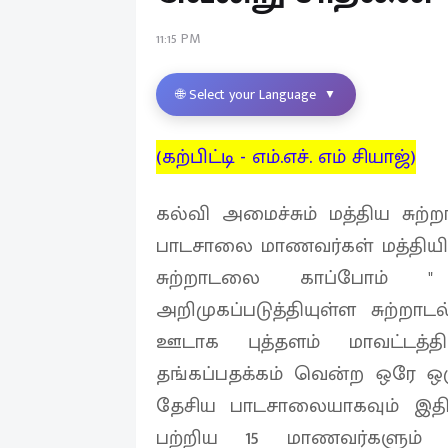
11:15 PM
🌐 Select your Language
▼
(கற்பிட்டி - எம்.எச். எம் சியாஜ்)
கல்வி அமைச்சும் மத்திய சு
பாடசாலை மாணவர்கள் மத்தியில் 
சுற்றாடலை காப்போம் "
அறிமுகப்படுத்தியுள்ள சுற்றாடல
ஊடாக புத்தளம் மாவட்டத்த
தங்கப்பதக்கம் வென்ற ஒரே ஒ
தேசிய பாடசாலையாகவும் இதிலிர
பற்றிய 15 மாணவர்களும் 