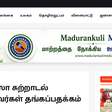
லங்கை
உலகம்
தொழில்நுட்பம்
விளையாட்டு
ஜனாச
POPUL
ஸா சுற்றாடல்
1
ர்கள் தங்கப்பதக்கம்
2