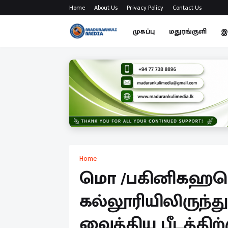
Home
About Us
Privacy Policy
Contact Us
முகப்பு
மதுரங்குளி
இ
Home
மொ /பகினிகஹவெல
கல்லூரியிலிருந்
வைத்திய பீடத்திற்