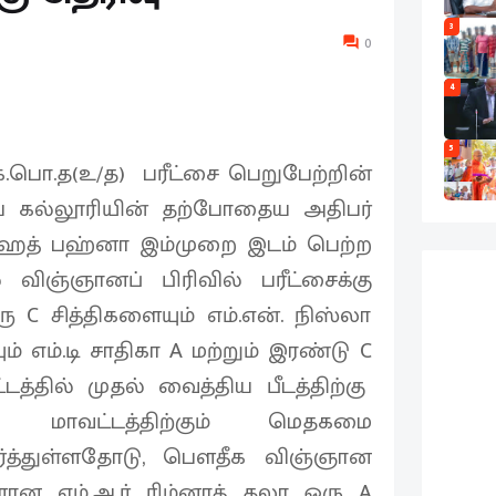
3
0
4
5
பொ.த(உ/த) பரீட்சை பெறுபேற்றின்
ிய கல்லூரியின் தற்போதைய அதிபர்
பர்ஹத் பஹ்னா இம்முறை இடம் பெற்ற
் விஞ்ஞானப் பிரிவில் பரீட்சைக்கு
 C சித்திகளையும் எம்.என். நிஸ்லா
ம் எம்.டி சாதிகா A மற்றும் இரண்டு C
ில் முதல் வைத்திய பீடத்திற்கு
ாவட்டத்திற்கும் மெதகமை
ேர்த்துள்ளதோடு, பௌதீக விஞ்ஞான
ான எம்.ஆர் ரிம்னாத் தலா ஒரு A