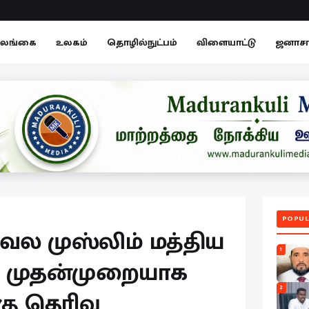
லங்கை
உலகம்
தொழில்நுட்பம்
விளையாட்டு
ஜனாச
POPUL
 முஸ்லிம் மத்திய
1
து முதன்முறையாக
2
கு தெரிவு