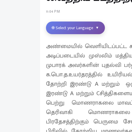
11:04 PM
🌐 Select your Language
▼
அண்மையில் வெளியிடப்பட்ட க.
அடிப்படையில் முஸ்லிம் மத்த
முபாரக் அவர்களின் புதல்வி 
க.பொ.த.உயர்தரத்தில் உயிரியல
தோற்றி இரண்டு A மற்றும் ஒரு
இரண்டு A மற்றும் Cசித்திகளையு
பெற்று மொணராகலை மாவட்டத்த
தெரிவாகி மொணராகலை ம
பிரதேசத்திற்கும் பெருமை ச
பிரிவில் தோற்றிய மாணவர்கள