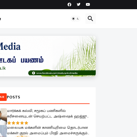
ா
POSTS
AR
மார்க்கக் கல்வி, சமூகப் பணிகளில்
கரிசனையுடன் செயற்பட்ட அஷ்ஷைக் ஹஜ்ஜு
முஹம்மதின் மறைவு பேரிழப்பாகும்; அம்பாறை
மாவட்ட ஜம்இய்யத்துல் உலமா ஆழ்ந்த
மலையக மக்களின் காணியுரிமை தொடர்பான
கவலை.!
மக்கள் குரல் அமைப்பும் பிரதி அமைச்சருக்கும்