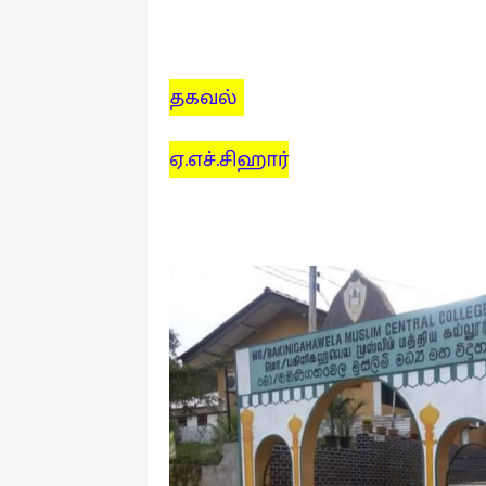
தகவல்
ஏ.எச்.சிஹார்