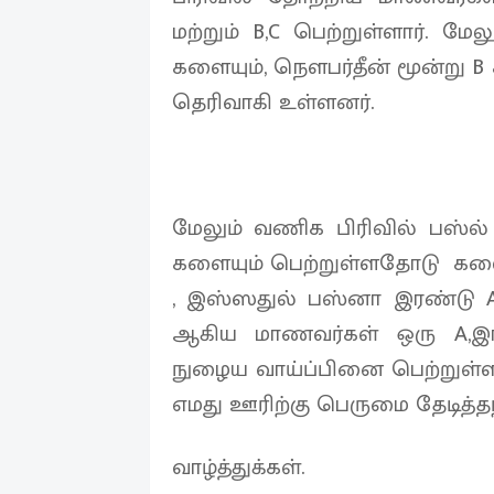
மற்றும் B,C பெற்றுள்ளார். ம
களையும், நௌபர்தீன் மூன்று B
தெரிவாகி உள்ளனர்.
மேலும் வணிக பிரிவில் பஸ்ல்
களையும் பெற்றுள்ளதோடு கலைப்
, இஸ்ஸதுல் பஸ்னா இரண்டு A,
ஆகிய மாணவர்கள் ஒரு A,இர
நுழைய வாய்ப்பினை பெற்றுள்ள
எமது ஊரிற்கு பெருமை தேடித்
வாழ்த்துக்கள்.