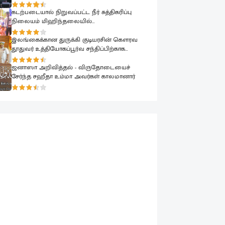
பாராளுமன்றத்தில் ரவூப் ஹக்கீம் ஆவேசம்
கடற்படையால் நிறுவப்பட்ட நீர் சுத்திகரிப்பு
நிலையம் மிஹிந்தலையில்
பொதுமக்களுக்காக கையளிக்கப்பட்டது
இலங்கைக்கான துருக்கி குடியரசின் கௌரவ
தூதுவர் உத்தியோகப்பூர்வ சந்திப்பிற்காக
கடற்படை தளபதியை சந்தித்தார்
ஜனாஸா அறிவித்தல் - விருதோடையைச்
சேர்ந்த சஹீதா உம்மா அவர்கள் காலமானார்