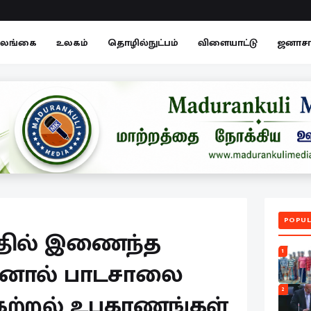
லங்கை
உலகம்
தொழில்நுட்பம்
விளையாட்டு
ஜனாச
POPUL
்தில் இணைந்த
1
ினால் பாடசாலை
2
கற்றல் உபகரணங்கள்