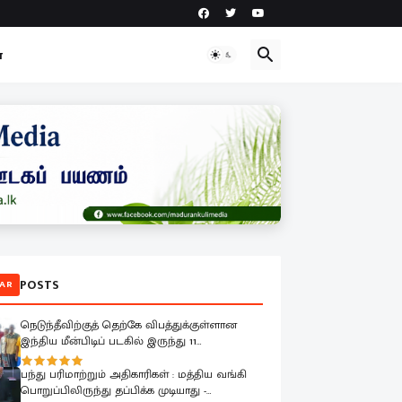
ா
POSTS
AR
நெடுந்தீவிற்குத் தெற்கே விபத்துக்குள்ளான
இந்திய மீன்பிடிப் படகில் இருந்து 11
மீனவர்களை இலங்கை கடற்படை பாதுகாப்பாக
மீட்டது
பந்து பரிமாற்றும் அதிகாரிகள் : மத்திய வங்கி
பொறுப்பிலிருந்து தப்பிக்க முடியாது -