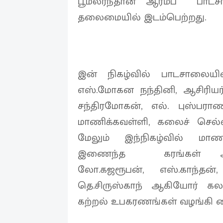
பூமலர்ந்தான் ஆரம்ப பாடசா
தலைமையில் இடம்பெற்றது.
இன் நிகழ்வில் பாடசாலையி
எஸ்.மோகன நந்தினி, ஆசிரியர
சந்திரமோகன், எல். புஸ்பராண
மாணிக்கவள்ளி, கலைச் செல
மேலும் இந்நிகழ்வில் மாண
இணைந்த கரங்கள் அமை
லோ.கஜரூபன், எஸ்.காந்தன்
தெ.சிருஸ்காந் ஆகியோர் க
கற்றல் உபகரணங்கள் வழங்கி வ