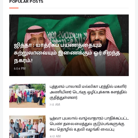
POPULAR POSTS
ஜித்தா : யாத்ரீகப் பயணத்தையும்
சுற்றுலாவையும் இணைக்கும் ஓர் சிறந்த
நகரம்.!
6:04 PM
புத்தளம் பாலாவி மல்லிகா புரத்தில் மகளிர்
அணியினர் டெங்கு ஒழிப்புக்காக களத்தில்
குதித்துள்ளனர்.
7:13 AM
டித்வா புயலால் வாழ்வாதாரம் பாதிக்கப்பட்ட
பெண் தலைமைத்துவ குடும்பங்களுக்கு
சுய தொழில் உதவி வழங்கி வைப்பு
4:13 AM