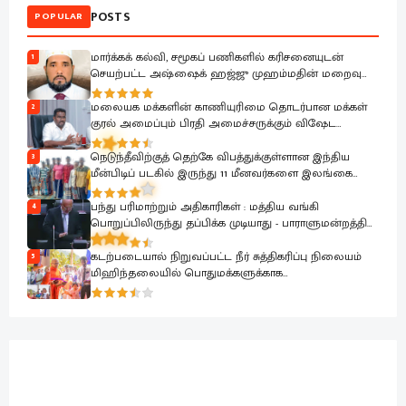
POSTS
POPULAR
மார்க்கக் கல்வி, சமூகப் பணிகளில் கரிசனையுடன்
1
செயற்பட்ட அஷ்ஷைக் ஹஜ்ஜு முஹம்மதின் மறைவு
பேரிழப்பாகும்; அம்பாறை மாவட்ட ஜம்இய்யத்துல் உலமா
ஆழ்ந்த கவலை.!
மலையக மக்களின் காணியுரிமை தொடர்பான மக்கள்
2
குரல் அமைப்பும் பிரதி அமைச்சருக்கும் விஷேட
கலந்துரையாடல்
நெடுந்தீவிற்குத் தெற்கே விபத்துக்குள்ளான இந்திய
3
மீன்பிடிப் படகில் இருந்து 11 மீனவர்களை இலங்கை
கடற்படை பாதுகாப்பாக மீட்டது
பந்து பரிமாற்றும் அதிகாரிகள் : மத்திய வங்கி
4
பொறுப்பிலிருந்து தப்பிக்க முடியாது - பாராளுமன்றத்தில்
ரவூப் ஹக்கீம் ஆவேசம்
கடற்படையால் நிறுவப்பட்ட நீர் சுத்திகரிப்பு நிலையம்
5
மிஹிந்தலையில் பொதுமக்களுக்காக
கையளிக்கப்பட்டது