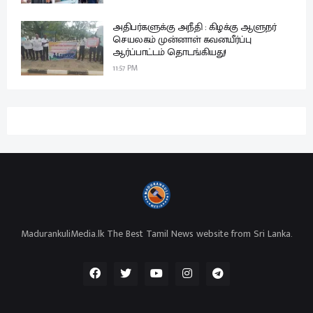
அதிபர்களுக்கு அநீதி : கிழக்கு ஆளுநர்
செயலகம் முன்னாள் கவனயீர்ப்பு
ஆர்ப்பாட்டம் தொடங்கியது!
11:57 PM
MadurankuliMedia.lk The Best Tamil News website from Sri Lanka.