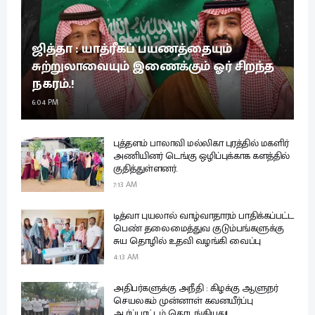
ஜித்தா : யாத்ரீகப் பயணத்தையும்
சுற்றுலாவையும் இணைக்கும் ஓர் சிறந்த
நகரம்.!
6:04 PM
புத்தளம் பாலாவி மல்லிகா புரத்தில் மகளிர்
அணியினர் டெங்கு ஒழிப்புக்காக களத்தில்
குதித்துள்ளனர்.
7:13 AM
டித்வா புயலால் வாழ்வாதாரம் பாதிக்கப்பட்ட
பெண் தலைமைத்துவ குடும்பங்களுக்கு
சுய தொழில் உதவி வழங்கி வைப்பு
4:13 AM
அதிபர்களுக்கு அநீதி : கிழக்கு ஆளுநர்
செயலகம் முன்னாள் கவனயீர்ப்பு
ஆர்ப்பாட்டம் தொடங்கியது!