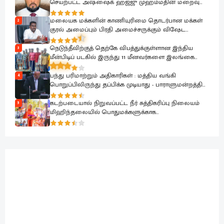
செயற்பட்ட அஷ்ஷைக் ஹஜ்ஜு முஹம்மதின் மறைவு
பேரிழப்பாகும்; அம்பாறை மாவட்ட ஜம்இய்யத்துல் உலமா
ஆழ்ந்த கவலை.!
மலையக மக்களின் காணியுரிமை தொடர்பான மக்கள்
2
குரல் அமைப்பும் பிரதி அமைச்சருக்கும் விஷேட
கலந்துரையாடல்
நெடுந்தீவிற்குத் தெற்கே விபத்துக்குள்ளான இந்திய
3
மீன்பிடிப் படகில் இருந்து 11 மீனவர்களை இலங்கை
கடற்படை பாதுகாப்பாக மீட்டது
பந்து பரிமாற்றும் அதிகாரிகள் : மத்திய வங்கி
4
பொறுப்பிலிருந்து தப்பிக்க முடியாது - பாராளுமன்றத்தில்
ரவூப் ஹக்கீம் ஆவேசம்
கடற்படையால் நிறுவப்பட்ட நீர் சுத்திகரிப்பு நிலையம்
5
மிஹிந்தலையில் பொதுமக்களுக்காக
கையளிக்கப்பட்டது