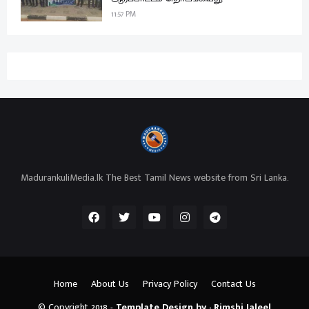
11:57 PM
MadurankuliMedia.lk The Best Tamil News website from Sri Lanka.
Home
About Us
Privacy Policy
Contact Us
© Copyright 2018 -
Template Design by - Rimshi Jaleel