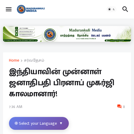
Home
சர்வதேசம்
இந்தியாவின் முன்னாள்
ஜனாதிபதி பிரனாப் முகர்ஜி
காலமானார்!
7:36 AM
0
🌐 Select your Language
▼