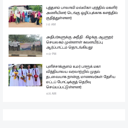
புத்தளம் பாலாவி மல்லிகா புரத்தில் மகளிர்
அணியினர் டெங்கு ஒழிப்புக்காக களத்தில்
குதித்துள்ளனர்.
7:13 AM
அதிபர்களுக்கு அநீதி : கிழக்கு ஆளுநர்
செயலகம் முன்னாள் கவனயீர்ப்பு
ஆர்ப்பாட்டம் தொடங்கியது!
11:57 PM
புளிச்சாக்குளம் உமர் பாரூக் மகா
வித்தியாலய வரலாற்றில் முதல்
தடவையாக நான்கு மாணவர்கள் தேசிய
மட்டப் போட்டிக்குத் தெரிவு
செய்யப்பட்டுள்ளனர்.
4:35 AM