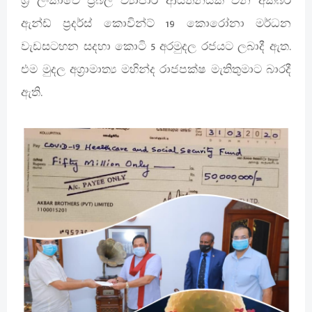
ශ්‍රී ලංකාවේ ප්‍රබල ව්‍යාපාර ආයතනයක් වන අක්බර්
ඇන්ඩ් ප්‍රදර්ස් කොවින්ට් 19 කොරෝනා මර්ධන
වැඩසටහන සදහා කොටි 5 අරමුදල රජයට ලබාදී ඇත.
එම මුදල අග්‍රාමාත්‍ය මහින්ද රාජපක්ෂ මැතිතුමාට බාරදී
ඇති.