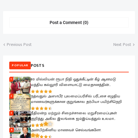
Post a Comment (0)
Previous Post
Next Post
POSTS
POPULAR
80 மில்லியன் ரூபா நிதி ஒதுக்கீட்டின் கீழ் ஆனமடு
1
மத்திய கல்லூரி விளையாட்டு மைதானத்தின்
அபிவிருத்தி பணிகள் ஆரம்பம்.
'நத்வதுல் அஸாபீர்' புலமைப்பரிசில் பரீட்சை எழுதிய
2
மாணவர்களுக்கான குறுங்கால தர்பியா பயிற்சிநெறி
நீதிமன்ற மற்றும் சிறைச்சாலை மறுசீரமைப்புகள்
3
குறித்து அகில இலங்கை ஜம்இய்யத்துல் உலமா
சபைக்கு தெளிவுபடுத்தும் நிகழ்வு
அன்பிற்கினிய மாணவச் செல்வங்களே!.
4