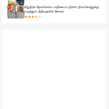
சிறுநீரக நோயினால் பாதிக்கப்பட்டுள்ள றிஸ்பிகானுக்கு
5
மருத்துவ நிதியுதவிக் கோரல்