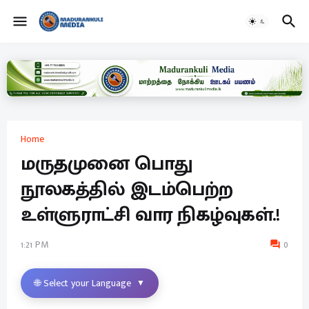
Home
மருதமுனை பொது
நூலகத்தில் இடம்பெற்ற
உள்ளுராட்சி வார நிகழ்வுகள்.!
1:21 PM
0
🌐 Select your Language
▼