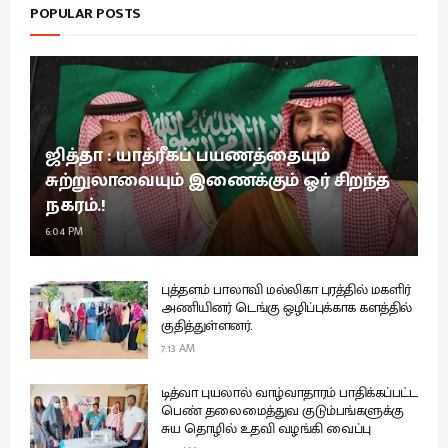
POPULAR POSTS
ஜித்தா : யாத்ரீகப் பயணத்தையும்
சுற்றுலாவையும் இணைக்கும் ஓர் சிறந்த
நகரம்.!
6:04 PM
புத்தளம் பாலாவி மல்லிகா புரத்தில் மகளிர்
அணியினர் டெங்கு ஒழிப்புக்காக களத்தில்
குதித்துள்ளனர்.
7:13 AM
டித்வா புயலால் வாழ்வாதாரம் பாதிக்கப்பட்ட
பெண் தலைமைத்துவ குடும்பங்களுக்கு
சுய தொழில் உதவி வழங்கி வைப்பு