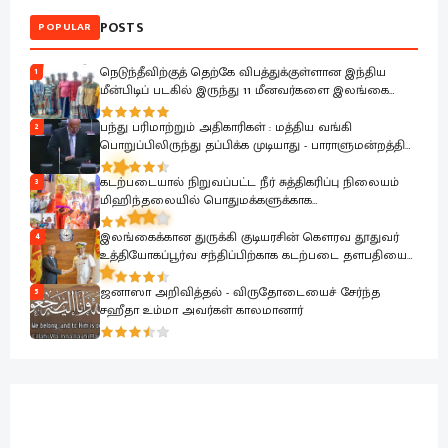
POSTS
POPULAR
நெடுந்தீவிற்குத் தெற்கே விபத்துக்குள்ளான இந்திய
1
மீன்பிடிப் படகில் இருந்து 11 மீனவர்களை இலங்கை
கடற்படை பாதுகாப்பாக மீட்டது
பந்து பரிமாற்றும் அதிகாரிகள் : மத்திய வங்கி
2
பொறுப்பிலிருந்து தப்பிக்க முடியாது - பாராளுமன்றத்தில்
ரவூப் ஹக்கீம் ஆவேசம்
கடற்படையால் நிறுவப்பட்ட நீர் சுத்திகரிப்பு நிலையம்
3
மிஹிந்தலையில் பொதுமக்களுக்காக
கையளிக்கப்பட்டது
இலங்கைக்கான துருக்கி குடியரசின் கௌரவ தூதுவர்
4
உத்தியோகப்பூர்வ சந்திப்பிற்காக கடற்படை தளபதியை
சந்தித்தார்
ஜனாஸா அறிவித்தல் - விருதோடையைச் சேர்ந்த
5
சஹீதா உம்மா அவர்கள் காலமானார்