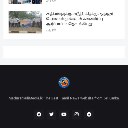
4:13 AM
அதிபர்களுக்கு அநீதி : கிழக்கு ஆளுநர்
செயலகம் முன்னாள் கவனயீர்ப்பு
ஆர்ப்பாட்டம் தொடங்கியது!
11:57 PM
MadurankuliMedia.lk The Best Tamil News website from Sri Lanka.