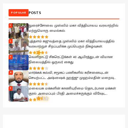
POSTS
POPULAR
நுரைச்சோலை முஸ்லிம் மகா வித்தியாலய வரலாற்றில்
1
மற்றுமொரு மைல்கல்.
புத்தளம் கஜுவத்தை முஸ்லிம் மகா வித்தியாலயத்தில்
2
வரலாற்றுச் சிறப்புமிக்க முப்பெரும் நிகழ்வுகள்.
வெளிநாட்டு சிகரெட்டுக்கள் 40 ஆயிரத்துடன் விமான
3
நிலையத்தில் ஒருவர் கைது
மார்க்கக் கல்வி, சமூகப் பணிகளில் கரிசனையுடன்
4
செயற்பட்ட அஷ்ஷைக் ஹஜ்ஜு முஹம்மதின் மறைவு
பேரிழப்பாகும்; அம்பாறை மாவட்ட ஜம்இய்யத்துல் உலமா
ஆழ்ந்த கவலை.!
மலையக மக்களின் காணியுரிமை தொடர்பான மக்கள்
5
குரல் அமைப்பும் பிரதி அமைச்சருக்கும் விஷேட
கலந்துரையாடல்