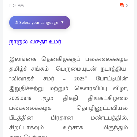
11:04 AM
0
🌐 Select your Language
▼
நூருல் ஹுதா உமர்
இலங்கை தென்கிழக்குப் பல்கலைக்கழக
தமிழ்ச் சங்கம் பெருமையுடன் நடாத்திய
“விவாதச் சமர் – 2025” போட்டியின்
இறுதிச்சுற்று மற்றும் கௌரவிப்பு விழா,
2025.08.18 ஆம் திகதி திங்கட்கிழமை
பல்கலைக்கழக தொழினுட்பவியல்
பீடத்தின் பிரதான மண்டபத்தில்,
சிறப்பாகவும் உற்சாக மிகுந்தும்