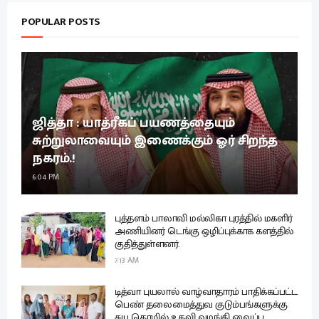
POPULAR POSTS
ஜித்தா : யாத்ரீகப் பயணத்தையும்
சுற்றுலாவையும் இணைக்கும் ஓர் சிறந்த
நகரம்.!
6:04 PM
புத்தளம் பாலாவி மல்லிகா புரத்தில் மகளிர்
அணியினர் டெங்கு ஒழிப்புக்காக களத்தில்
குதித்துள்ளனர்.
7:13 AM
டித்வா புயலால் வாழ்வாதாரம் பாதிக்கப்பட்ட
பெண் தலைமைத்துவ குடும்பங்களுக்கு
சுய தொழில் உதவி வழங்கி வைப்பு