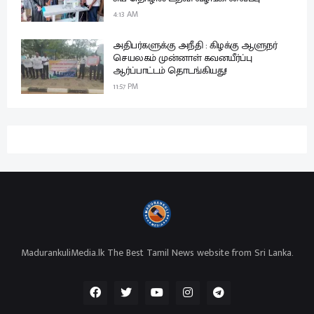
4:13 AM
அதிபர்களுக்கு அநீதி : கிழக்கு ஆளுநர்
செயலகம் முன்னாள் கவனயீர்ப்பு
ஆர்ப்பாட்டம் தொடங்கியது!
11:57 PM
MadurankuliMedia.lk The Best Tamil News website from Sri Lanka.