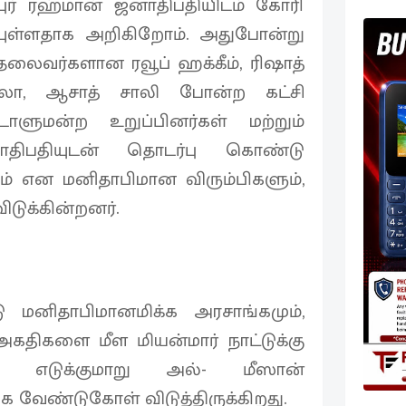
புர் ரஹ்மான் ஜனாதிபதியிடம் கோரி
ியுள்ளதாக அறிகிறோம். அதுபோன்று
 தலைவர்களான ரவூப் ஹக்கீம், ரிஷாத்
உல்லா, ஆசாத் சாலி போன்ற கட்சி
ாளுமன்ற உறுப்பினர்கள் மற்றும்
ாதிபதியுடன் தொடர்பு கொண்டு
ம் என மனிதாபிமான விரும்பிகளும்,
டுக்கின்றனர்.
னிதாபிமானமிக்க அரசாங்கமும்,
திகளை மீள மியன்மார் நாட்டுக்கு
கை எடுக்குமாறு அல்- மீஸான்
 வேண்டுகோள் விடுத்திருக்கிறது.