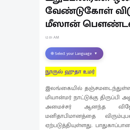
வேண்டுகோள் விடு
மீஸான் பௌண்டஷ
12:01 AM
🌐 Select your Language
▼
நூருல் ஹுதா உமர்
இலங்கையில் தஞ்சமடைந்துள்
மியான்மர் நாட்டுக்கு திருப்பி 
அமைச்சர் ஆனந்த விஜேப
மனிதாபிமானத்தை விரும்புப
ஏற்படுத்தியுள்ளது. பாதுகாப்பா