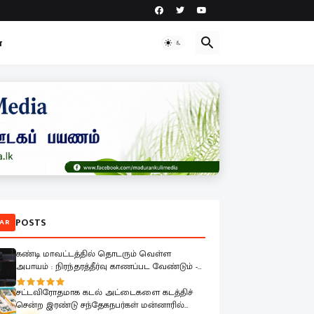
ா
POSTS
AR
கண்டி மாவட்டத்தில் தொடரும் வெள்ள
அபாயம் : நிரந்தரத்தீர்வு காணப்பட வேண்டும் -
பாராளுமன்றத்தில் ரவூப் ஹக்கீம் வலியுறுத்தல்
சட்டவிரோதமாக கடல் அட்டைகளை கடத்திச்
சென்ற இரண்டு சந்தேகநபர்கள் மன்னாரில்