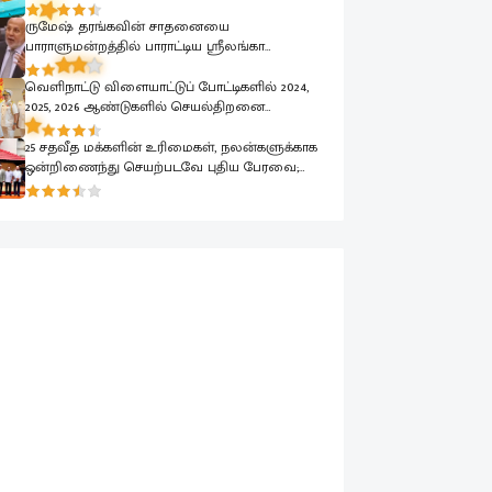
கைது
ருமேஷ் தரங்கவின் சாதனையை
பாராளுமன்றத்தில் பாராட்டிய ஸ்ரீலங்கா
முஸ்லிம் காங்கிரஸ் தலைவர் ரவூப் ஹக்கீம்
வெளிநாட்டு விளையாட்டுப் போட்டிகளில் 2024,
2025, 2026 ஆண்டுகளில் செயல்திறனை
வெளிப்படுத்திய கடற்படை வீரர்கள் கௌரவிப்பு
25 சதவீத மக்களின் உரிமைகள், நலன்களுக்காக
ஒன்றிணைந்து செயற்படவே புதிய பேரவை;
இந்திய உயர்ஸ்தானிகரிடம் எடுத்துரைப்பு.!