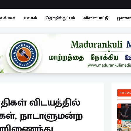
லங்கை
உலகம்
தொழில்நுட்பம்
விளையாட்டு
ஜனாச
POPUL
ிகள் விடயத்தில்
1
கள், நாடாளுமன்ற
2
ன்றிணைந்து