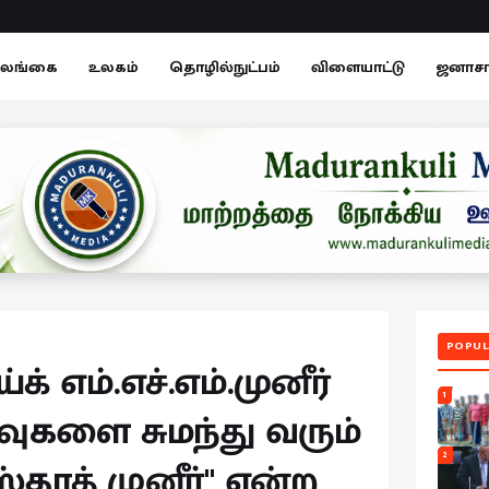
லங்கை
உலகம்
தொழில்நுட்பம்
விளையாட்டு
ஜனாச
POPUL
 எம்.எச்.எம்.முனீர்
1
களை சுமந்து வரும்
2
தாத் முனீர்" என்ற