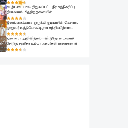
பாராளுமன்றத்தில் ரவூப் ஹக்கீம் ஆவேசம்
கடற்படையால் நிறுவப்பட்ட நீர் சுத்திகரிப்பு
நிலையம் மிஹிந்தலையில்
பொதுமக்களுக்காக கையளிக்கப்பட்டது
இலங்கைக்கான துருக்கி குடியரசின் கௌரவ
தூதுவர் உத்தியோகப்பூர்வ சந்திப்பிற்காக
கடற்படை தளபதியை சந்தித்தார்
ஜனாஸா அறிவித்தல் - விருதோடையைச்
சேர்ந்த சஹீதா உம்மா அவர்கள் காலமானார்