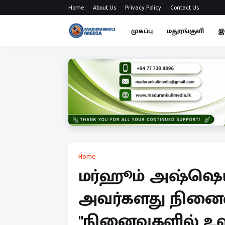
Home
About Us
Privacy Policy
Contact Us
முகப்பு
மதுரங்குளி
இ
Home
மர்ஹூம் அஷ்ஷெய்க்
அவர்களது நினைவு
"நினைவுகளில் உஸ்