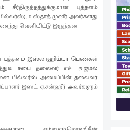
ும் சீர்திருத்தத்துக்குமான புத்தளம்
ில்லர்ஸ்), உஸ்தாத் முனீர் அவர்களது
ந்து வெளியிட்டு இருந்தன.
ை புத்தளம் இஸ்லாஹிய்யா பெண்கள்
ைத்துவ சபை தலைவர் எச். அஜ்மல்
ை பில்லர்ஸ் அமைப்பின் தலைவர்
ப்பாளர் இஸட். ஏ.சன்ஹீர் அவர்களும்
லுக்குமான எம்.ஐ.எம்.மொஹிதீன்