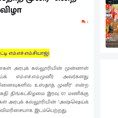
 விழா
3
4
0
5
்டி எம்.எச்.எம்.சியாஜ்)
ள் அரபுக் கல்லூரியின் முன்னாள்
 எம்.எச்.எம்.முனீர் அவர்களது
ினைவுகளில் உஸ்தாத் முனீர்" என்ற
திகதி திங்கட்கிழமை இரவு 07 மணிக்கு
் அரபுக் கல்லூரியின் "அஷ்ஷெய்க்
ிக விமரிசையாக இடம்பெற்றது.