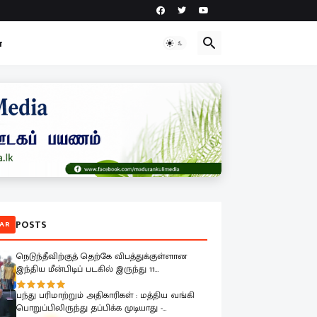
ா
POSTS
AR
நெடுந்தீவிற்குத் தெற்கே விபத்துக்குள்ளான
இந்திய மீன்பிடிப் படகில் இருந்து 11
மீனவர்களை இலங்கை கடற்படை பாதுகாப்பாக
மீட்டது
பந்து பரிமாற்றும் அதிகாரிகள் : மத்திய வங்கி
பொறுப்பிலிருந்து தப்பிக்க முடியாது -