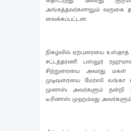
தொடர்ந்து அவரது குடும்
அங்கத்தவர்களாலும் வருகை தந
வைக்கப்பட்டன.
நிகழ்வில் ஏற்புரையை உஸ்தாத் ம
சட்டத்தரணி பஸ்லுர் ரஹுமான
சிற்றுரையை அவரது மகள் ந
முடிவுரையை மேர்ஸி லங்கா க
முனாஸ் அவர்களும் நன்றி
டீ.ரினாஸ் முஹம்மது அவர்களும் 