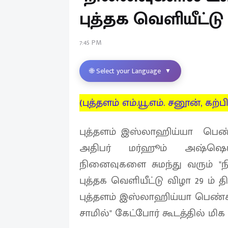
புத்தக வெளியீட்டு
7:45 PM
🌐 Select your Language
▼
(புத்தளம் எம்.யூ.எம். சனூன், கற்பிட
புத்தளம் இஸ்லாஹிய்யா பெண்க
அதிபர் மர்ஹூம் அஷ்ஷெய்க்
நினைவுகளை சுமந்து வரும் "ந
புத்தக வெளியீட்டு விழா 29 ம் 
புத்தளம் இஸ்லாஹிய்யா பெண்கள
சாமில்" கேட்போர் கூடத்தில் ம