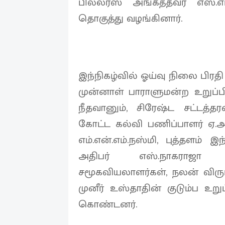
பில்லர்ஸ் அங்கத்தவர் எஸ்.
தொகுத்து வழங்கினார்.
இந்நிகழ்வில் ஓய்வு நிலை பிரதி 
முன்னாள் பாராளுமன்ற உறுப்பினர
நீதவானும், சிரேஷ்ட சட்டத்தர
கோட்ட கல்வி பணிப்பாளர் ஏ.அஸ
எம்.என்.எம்.நஸ்மி, புத்தளம் 
அதிபர் எஸ்.நாகராஜா உ
சமூகவியலாளர்கள், நலன் விரு
முனீர் உஸ்தாதின் குடும்ப உறு
கொண்டனர்.