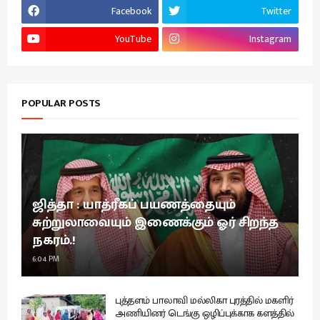
Facebook
Twitter
YouTube
Instagram
POPULAR POSTS
ஜித்தா : யாத்ரீகப் பயணத்தையும்
சுற்றுலாவையும் இணைக்கும் ஓர் சிறந்த
நகரம்.!
6:04 PM
புத்தளம் பாலாவி மல்லிகா புரத்தில் மகளிர்
அணியினர் டெங்கு ஒழிப்புக்காக களத்தில்