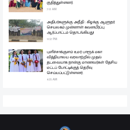
குதித்துள்ளனர்.
7:13 AM
அதிபர்களுக்கு அநீதி : கிழக்கு ஆளுநர்
செயலகம் முன்னாள் கவனயீர்ப்பு
ஆர்ப்பாட்டம் தொடங்கியது!
11:57 PM
புளிச்சாக்குளம் உமர் பாரூக் மகா
வித்தியாலய வரலாற்றில் முதல்
தடவையாக நான்கு மாணவர்கள் தேசிய
மட்டப் போட்டிக்குத் தெரிவு
செய்யப்பட்டுள்ளனர்.
4:35 AM