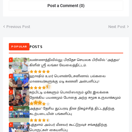
Post a Comment (0)
Previous Post
Next Post
POSTS
POPULAR
வண்ணாத்திவில்லு பிரதேச செயலக பிரிவில் "அத்தம"
1
கிளீன் ஸ்ரீ லங்கா வேலைத்திட்டம்.
ஹாஷிம் உமர் பௌண்டேசனினால் பல்கலை
2
மாணவர்களுக்கு மடி கணனி அன்பளிப்பு.!
கற்பிட்டி மக்களும் பொலிஸாரும் ஒரே இலக்கை
3
நோக்கிய பயணமும் போதை அற்ற சமூக உருவாக்கமும்
அத்தம’ தேசிய துப்பரவு தின நிகழ்ச்சித் திட்டத்திற்கு
4
கடற்படையின் பங்களிப்பு
புத்தளம் அம்பர் மீனவர் கூட்டுறவுச் சங்கத்திற்கு
5
பொருட்கள் கையளிப்பு.