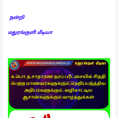
நன்றி
மதுரங்குளி மீடியா