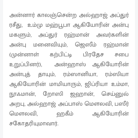
அன்னார் காலஞ்சென்ற அல்ஹாஜ் அப்துர்
ரசீது, உம்மு மஹ்பூபா ஆகியோரின் அன்பு
மகளும், அப்துர் ரஹ்மான் அவர்களின்
அன்பு மனைவியும், ஜெஸீம் ரஹ்மான்
(முன்னாள் கற்பிட்டி பிரதேச சபை
உறுப்பினர்), அன்ஹாஸ் ஆகியோரின்
அன்புத் தாயும், ரம்ஸானியா, ரம்ஸியா
ஆகியோரின் மாமியாரும், ஜிப்ரியா உம்மா,
நூஃமான், றோஸி ஜஹான், செய்னுல்
அறபு, அல்ஹாஜ் அப்பாஸ் மௌலவி, பஸீர்
மௌலவி, ஹகீம் ஆகியோரின்
சகோதரியுமாவார்.