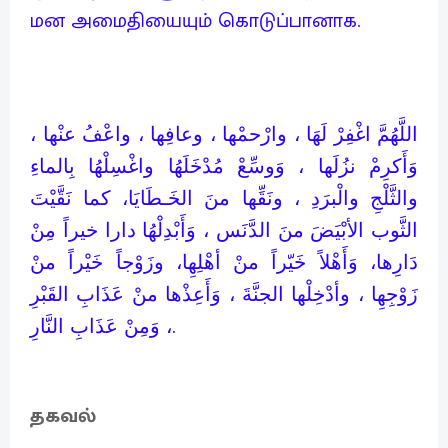
மன அமைதியையும் கொடுப்பானாக.
اللَّهُمَّ اغْفِرْ لَهَا ، وارْحمْها ، وعافِها ، واعْفُ عنْها ،
وَأَكرِمْ نزُلَها ، وَوسِّعْ مُدْخَلَهُا واغْسِلْهُا بِالماءِ
والثَّلْجِ والْبرَدِ ، ونَقِّها منَ الخَـطَايَا، كما نَقَّيْتَ
الثَّوب الأبْيَضَ منَ الدَّنَس ، وَأَبْدِلْهُا دارا خيراً مِنْ
دَارِها، وَأَهْلاً خَيّراً منْ أهْلِهِا، وزَوْجاً خَيْراً منْ
زَوْجِهِا ، وأدْخِلْها الجنَّةَ ، وَأَعِذْها منْ عَذَابِ القَبْرِ
، وَمِنْ عَذَابِ النَّارِ.
தகவல்