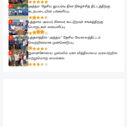
அத்தம’ தேசிய துப்பரவு தின நிகழ்ச்சித் திட்டத்திற்கு
2
கடற்படையின் பங்களிப்பு
புத்தளம் அம்பர் மீனவர் கூட்டுறவுச் சங்கத்திற்கு
3
பொருட்கள் கையளிப்பு.
புத்தளத்தில் "அத்தம” தேசிய வேலைத்திட்டம்
4
வெற்றிகரமாக முன்னெடுப்பு.
நுரைச்சோலை முஸ்லிம் மகா வித்தியாலய வரலாற்றில்
5
மற்றுமொரு மைல்கல்.