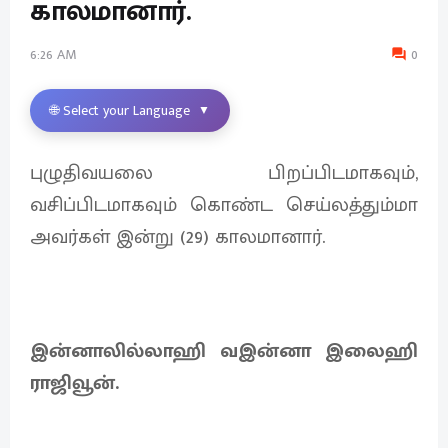
காலமானார்.
6:26 AM
0
🌐 Select your Language
▼
புழுதிவயலை பிறப்பிடமாகவும்,
வசிப்பிடமாகவும் கொண்ட செய்லத்தும்மா
அவர்கள் இன்று (29) காலமானார்.
இன்னாலில்லாஹி வஇன்னா இலைஹி
ராஜிவூன்.