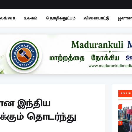
லங்கை
உலகம்
தொழில்நுட்பம்
விளையாட்டு
ஜனாச
POPUL
தான இந்திய
1
க்கும் தொடர்ந்து
2