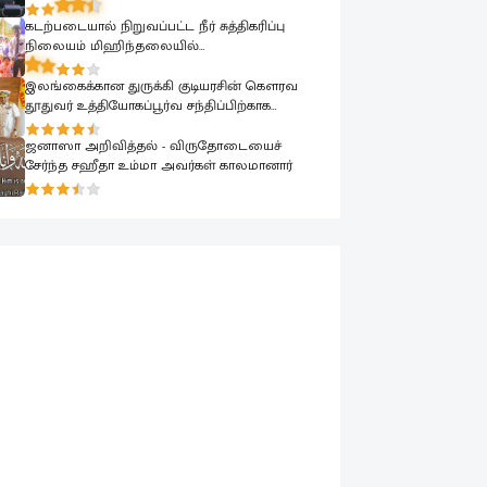
பாராளுமன்றத்தில் ரவூப் ஹக்கீம் ஆவேசம்
கடற்படையால் நிறுவப்பட்ட நீர் சுத்திகரிப்பு
நிலையம் மிஹிந்தலையில்
பொதுமக்களுக்காக கையளிக்கப்பட்டது
இலங்கைக்கான துருக்கி குடியரசின் கௌரவ
தூதுவர் உத்தியோகப்பூர்வ சந்திப்பிற்காக
கடற்படை தளபதியை சந்தித்தார்
ஜனாஸா அறிவித்தல் - விருதோடையைச்
சேர்ந்த சஹீதா உம்மா அவர்கள் காலமானார்