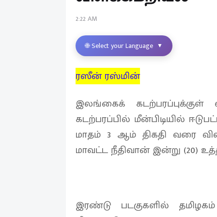
2:22 AM
🌐 Select your Language
▼
ரஸீன் ரஸ்மின்
இலங்கைக் கடற்பரப்புக்குள்
கடற்பரப்பில் மீன்பிடியில் ஈடு
மாதம் 3 ஆம் திகதி வரை விளக
மாவட்ட நீதிவான் இன்று (20) உத்த
இரண்டு படகுகளில் தமிழகம் –