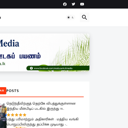
ா
POSTS
AR
நெடுந்தீவிற்குத் தெற்கே விபத்துக்குள்ளான
இந்திய மீன்பிடிப் படகில் இருந்து 11
மீனவர்களை இலங்கை கடற்படை பாதுகாப்பாக
மீட்டது
பந்து பரிமாற்றும் அதிகாரிகள் : மத்திய வங்கி
பொறுப்பிலிருந்து தப்பிக்க முடியாது -