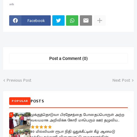
ads
Facebook
Post a Comment (0)
Previous Post
Next Post
POSTS
POPULAR
முக்குத்தொடுவா பிரதேசத்தை போதைப்பொருள் அற்ற
1
வலயமாக அறிவிக்க கோரி மாபெரும் ஊர் தழுவிய
எதிர்ப்பு ஆர்பாட்டம்.
80 மில்லியன் ரூபா நிதி ஒதுக்கீட்டின் கீழ் ஆனமடு
2