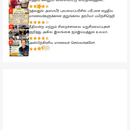
மத்திய கல்லூரி விளையாட்டு மைதானத்தின்
அபிவிருத்தி பணிகள் ஆரம்பம்.
'நத்வதுல் அஸாபீர்' புலமைப்பரிசில் பரீட்சை எழுதிய
3
மாணவர்களுக்கான குறுங்கால தர்பியா பயிற்சிநெறி
நீதிமன்ற மற்றும் சிறைச்சாலை மறுசீரமைப்புகள்
4
குறித்து அகில இலங்கை ஜம்இய்யத்துல் உலமா
சபைக்கு தெளிவுபடுத்தும் நிகழ்வு
அன்பிற்கினிய மாணவச் செல்வங்களே!.
5