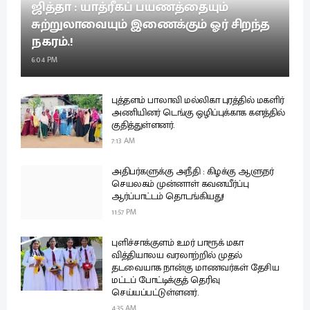
ஜித்தா : யாத்ரீகப் பயணத்தையும்
சுற்றுலாவையும் இணைக்கும் ஓர் சிறந்த
நகரம்.!
6:04 PM
புத்தளம் பாலாவி மல்லிகா புரத்தில் மகளிர்
அணியினர் டெங்கு ஒழிப்புக்காக களத்தில்
குதித்துள்ளனர்.
7:13 AM
அதிபர்களுக்கு அநீதி : கிழக்கு ஆளுநர்
செயலகம் முன்னாள் கவனயீர்ப்பு
ஆர்ப்பாட்டம் தொடங்கியது!
11:57 PM
புளிச்சாக்குளம் உமர் பாரூக் மகா
வித்தியாலய வரலாற்றில் முதல்
தடவையாக நான்கு மாணவர்கள் தேசிய
மட்டப் போட்டிக்குத் தெரிவு
செய்யப்பட்டுள்ளனர்.
4:35 AM