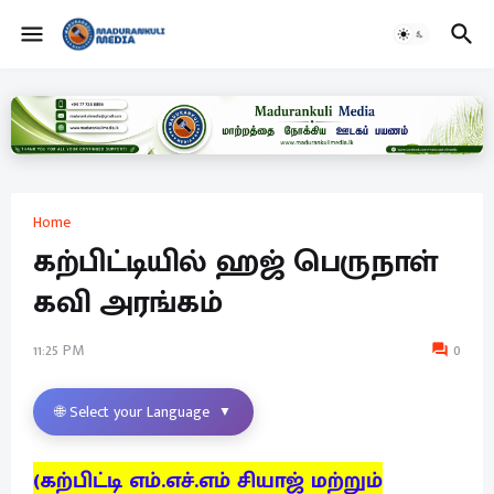
Home
கற்பிட்டியில் ஹஜ் பெருநாள்
கவி அரங்கம்
11:25 PM
0
🌐 Select your Language
▼
(கற்பிட்டி எம்.எச்.எம் சியாஜ் மற்றும்