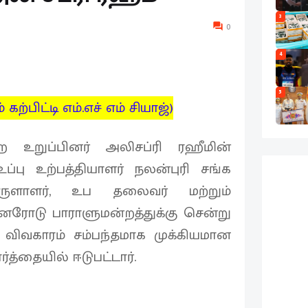
3
0
4
5
 கற்பிட்டி எம்.எச் எம் சியாஜ்)
ற உறுப்பினர் அலிசப்ரி ரஹீமின்
ப்பு உற்பத்தியாளர் நலன்புரி சங்க
ுளாளர், உப தலைவர் மற்றும்
னரோடு பாராளுமன்றத்துக்கு சென்று
 விவகாரம் சம்பந்தமாக முக்கியமான
்த்தையில் ஈடுபட்டார்.