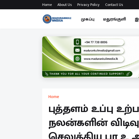
Home
About Us
Privacy Policy
Contact Us
முகப்பு
மதுரங்குளி
இ
Home
புத்தளம் உப்பு உற
நலன்களின் விடிவ
செலுத்திய பா உ அ