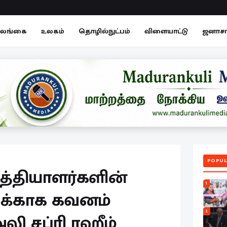
லங்கை
உலகம்
தொழில்நுட்பம்
விளையாட்டு
ஜனாச
POPUL
்பத்தியாளர்களின்
1
ுக்காக கவனம்
2
லி சப்ரி ரஹீம்