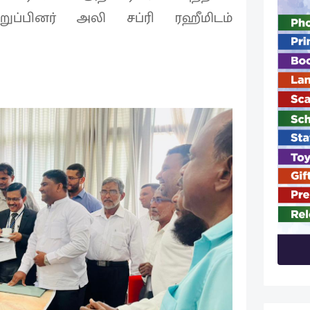
ப்பினர் அலி சப்ரி ரஹீமிடம்