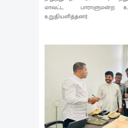
மாவட்ட பாராளுமன்ற உறு
உறுதியளித்தனர்.