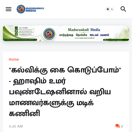
Home
"கல்விக்கு கை கொடுப்போம்"
- ஹாஷிம் உமர்
பவுண்டேஷனினால் வறிய
மாணவர்களுக்கு மடிக்
கணினி
11:20 AM
0