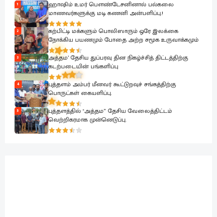
ஹாஷிம் உமர் பௌண்டேசனினால் பல்கலை
1
மாணவர்களுக்கு மடி கணனி அன்பளிப்பு.!
கற்பிட்டி மக்களும் பொலிஸாரும் ஒரே இலக்கை
2
நோக்கிய பயணமும் போதை அற்ற சமூக உருவாக்கமும்
அத்தம’ தேசிய துப்பரவு தின நிகழ்ச்சித் திட்டத்திற்கு
3
கடற்படையின் பங்களிப்பு
புத்தளம் அம்பர் மீனவர் கூட்டுறவுச் சங்கத்திற்கு
4
பொருட்கள் கையளிப்பு.
புத்தளத்தில் "அத்தம” தேசிய வேலைத்திட்டம்
5
வெற்றிகரமாக முன்னெடுப்பு.