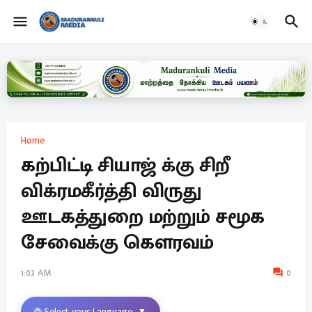
Home
கற்பிட்டி சியாஜ் க்கு சிறீ
விக்ரமகீர்த்தி விருது
ஊடகத்துறை மற்றும் சமூக
சேவைக்கு கௌரவம்
1:03 AM
0
🌐 Select your Language
▼