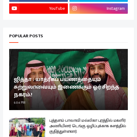
YouTube
Instagram
POPULAR POSTS
ஜித்தா : யாத்ரீகப் பயணத்தையும்
சுற்றுலாவையும் இணைக்கும் ஓர் சிறந்த
நகரம்.!
6:04 PM
புத்தளம் பாலாவி மல்லிகா புரத்தில் மகளிர்
அணியினர் டெங்கு ஒழிப்புக்காக களத்தில்
குதித்துள்ளனர்.