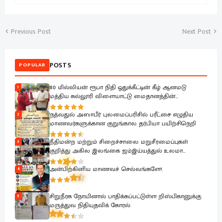
Previous Post
Next Post
POSTS
POPULAR
80 மில்லியன் ரூபா நிதி ஒதுக்கீட்டின் கீழ் ஆனமடு
1
மத்திய கல்லூரி விளையாட்டு மைதானத்தின்
அபிவிருத்தி பணிகள் ஆரம்பம்.
'நத்வதுல் அஸாபீர்' புலமைப்பரிசில் பரீட்சை எழுதிய
2
மாணவர்களுக்கான குறுங்கால தர்பியா பயிற்சிநெறி
நீதிமன்ற மற்றும் சிறைச்சாலை மறுசீரமைப்புகள்
3
குறித்து அகில இலங்கை ஜம்இய்யத்துல் உலமா
சபைக்கு தெளிவுபடுத்தும் நிகழ்வு
அன்பிற்கினிய மாணவச் செல்வங்களே!.
4
சிறுநீரக நோயினால் பாதிக்கப்பட்டுள்ள றிஸ்பிகானுக்கு
5
மருத்துவ நிதியுதவிக் கோரல்