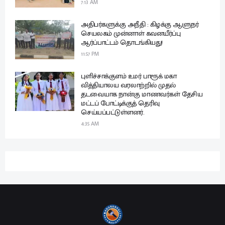
7:13 AM
அதிபர்களுக்கு அநீதி : கிழக்கு ஆளுநர்
செயலகம் முன்னாள் கவனயீர்ப்பு
ஆர்ப்பாட்டம் தொடங்கியது!
11:57 PM
புளிச்சாக்குளம் உமர் பாரூக் மகா
வித்தியாலய வரலாற்றில் முதல்
தடவையாக நான்கு மாணவர்கள் தேசிய
மட்டப் போட்டிக்குத் தெரிவு
செய்யப்பட்டுள்ளனர்.
4:35 AM