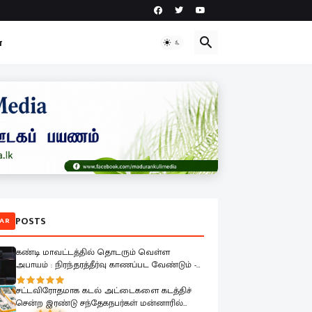
ா
POSTS
AR
கண்டி மாவட்டத்தில் தொடரும் வெள்ள
அபாயம் : நிரந்தரத்தீர்வு காணப்பட வேண்டும் -
பாராளுமன்றத்தில் ரவூப் ஹக்கீம் வலியுறுத்தல்
சட்டவிரோதமாக கடல் அட்டைகளை கடத்திச்
சென்ற இரண்டு சந்தேகநபர்கள் மன்னாரில்