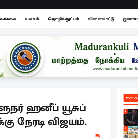
லங்கை
உலகம்
தொழில்நுட்பம்
விளையாட்டு
ஜனாச
POPUL
ர் ஹனீப் யூசுப்
1
கு நேரடி விஜயம்.
2
0