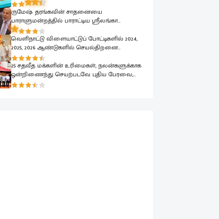
கைது
ருமேஷ் தரங்கவின் சாதனையை
பாராளுமன்றத்தில் பாராட்டிய ஸ்ரீலங்கா
முஸ்லிம் காங்கிரஸ் தலைவர் ரவூப் ஹக்கீம்
வெளிநாட்டு விளையாட்டுப் போட்டிகளில் 2024,
2025, 2026 ஆண்டுகளில் செயல்திறனை
வெளிப்படுத்திய கடற்படை வீரர்கள் கௌரவிப்பு
25 சதவீத மக்களின் உரிமைகள், நலன்களுக்காக
ஒன்றிணைந்து செயற்படவே புதிய பேரவை;
இந்திய உயர்ஸ்தானிகரிடம் எடுத்துரைப்பு.!