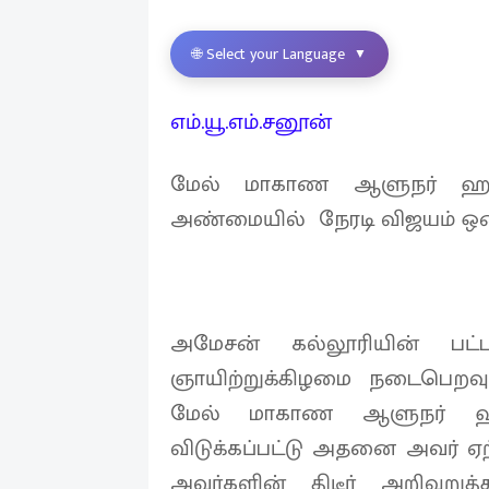
🌐 Select your Language
▼
எம்.யூ.எம்.சனூன்
மேல் மாகாண ஆளுநர் ஹனீப
அண்மையில் நேரடி விஜயம் ஒ
அமேசன் கல்லூரியின் பட்
ஞாயிற்றுக்கிழமை நடைபெறவ
மேல் மாகாண ஆளுநர் ஹனீ
விடுக்கப்பட்டு அதனை அவர் ஏ
அவர்களின் திடீர் அறிவுறு